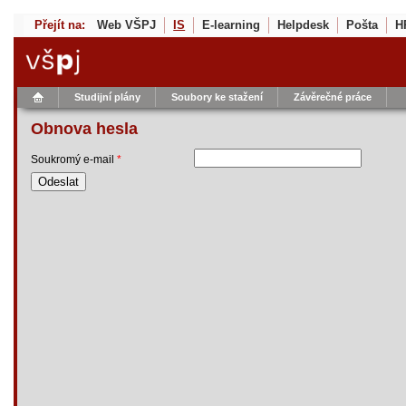
Přejít na:
Web VŠPJ
IS
E-learning
Helpdesk
Pošta
H
Studijní plány
Soubory ke stažení
Závěrečné práce
Obnova hesla
Soukromý e-mail