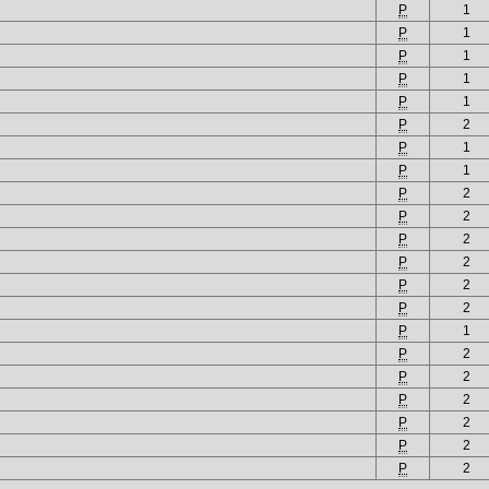
P
1
P
1
P
1
P
1
P
1
P
2
P
1
P
1
P
2
P
2
P
2
P
2
P
2
P
2
P
1
P
2
P
2
P
2
P
2
P
2
P
2