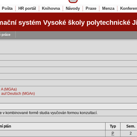
Pošta
HR portál
Knihovna
Návody
Praxe
Menza
Konfere
mační systém Vysoké školy polytechnické J
 práce
g A (MGAa)
g auf Deutsch (MGAn)
e v kombinované formě studia vyučován formou konzultací.
ní plán
Typ
Sem.
P
2