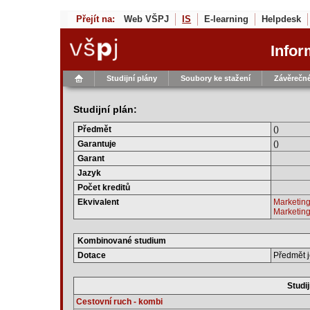
Přejít na:
Web VŠPJ
IS
E-learning
Helpdesk
Infor
Studijní plány
Soubory ke stažení
Závěrečné
Studijní plán:
Předmět
()
Garantuje
()
Garant
Jazyk
Počet kreditů
Ekvivalent
Marketin
Marketin
Kombinované studium
Dotace
Předmět j
Studij
Cestovní ruch - kombi