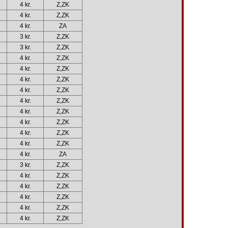
4 kr.
Z,ZK
4 kr.
Z,ZK
4 kr.
ZA
3 kr.
Z,ZK
3 kr.
Z,ZK
4 kr.
Z,ZK
4 kr.
Z,ZK
4 kr.
Z,ZK
4 kr.
Z,ZK
4 kr.
Z,ZK
4 kr.
Z,ZK
4 kr.
Z,ZK
4 kr.
Z,ZK
4 kr.
Z,ZK
4 kr.
ZA
3 kr.
Z,ZK
4 kr.
Z,ZK
4 kr.
Z,ZK
4 kr.
Z,ZK
4 kr.
Z,ZK
4 kr.
Z,ZK