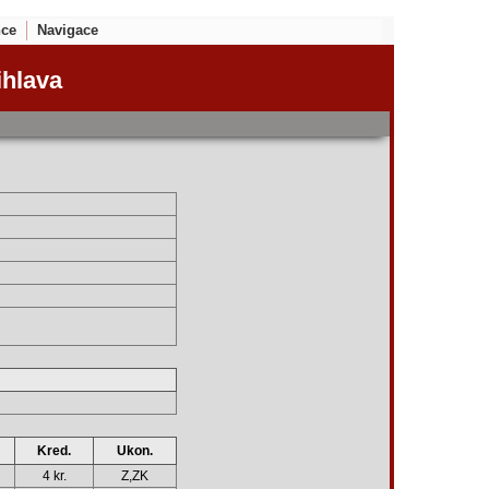
nce
Navigace
ihlava
Kred.
Ukon.
4 kr.
Z,ZK