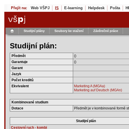
Přejít na:
Web VŠPJ
IS
E-learning
Helpdesk
Pošta
H
Studijní plány
Soubory ke stažení
Závěrečné práce
Studijní plán:
Předmět
()
Garantuje
()
Garant
Jazyk
Počet kreditů
Ekvivalent
Marketing A (MGAa)
Marketing auf Deutsch (MGAn)
Kombinované studium
Dotace
Předmět je v kombinované formě st
Studijní plán
Cestovní ruch - kombi