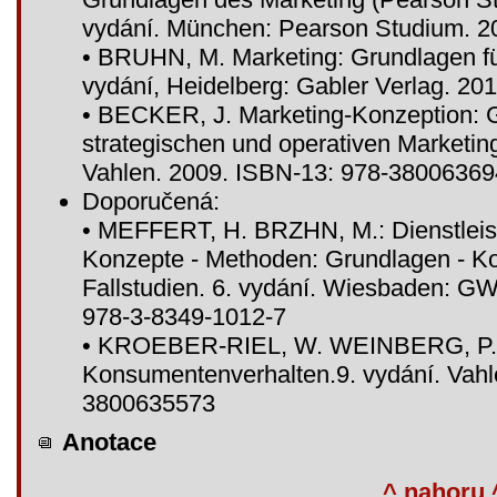
vydání. München: Pearson Studium. 2
• BRUHN, M. Marketing: Grundlagen fü
vydání, Heidelberg: Gabler Verlag. 2
• BECKER, J. Marketing-Konzeption: G
strategischen und operativen Marketi
Vahlen. 2009. ISBN-13: 978-3800636
Doporučená:
• MEFFERT, H. BRZHN, M.: Dienstleis
Konzepte - Methoden: Grundlagen - Ko
Fallstudien. 6. vydání. Wiesbaden: G
978-3-8349-1012-7
• KROEBER-RIEL, W. WEINBERG, P.
Konsumentenverhalten.9. vydání. Vahl
3800635573
Anotace
^ nahoru 