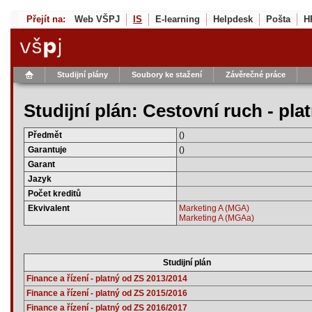
Přejít na:
Web VŠPJ
IS
E-learning
Helpdesk
Pošta
H
Studijní plány
Soubory ke stažení
Závěrečné práce
Studijní plán: Cestovní ruch - pl
Předmět
()
Garantuje
()
Garant
Jazyk
Počet kreditů
Ekvivalent
Marketing A (MGA)
Marketing A (MGAa)
Studijní plán
Finance a řízení - platný od ZS 2013/2014
Finance a řízení - platný od ZS 2015/2016
Finance a řízení - platný od ZS 2016/2017