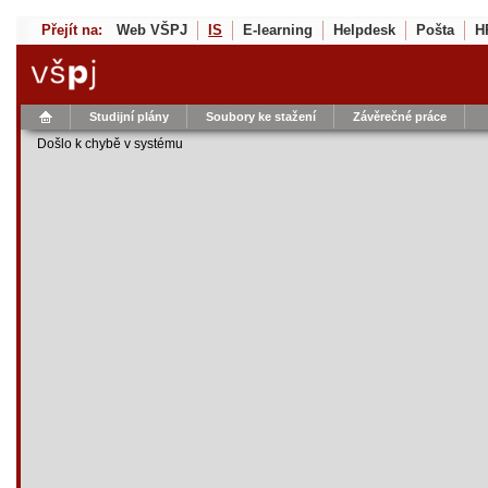
Přejít na:
Web VŠPJ
IS
E-learning
Helpdesk
Pošta
H
Studijní plány
Soubory ke stažení
Závěrečné práce
Došlo k chybě v systému