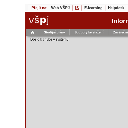
Přejít na:
Web VŠPJ
IS
E-learning
Helpdesk
Infor
Studijní plány
Soubory ke stažení
Závěrečné
Došlo k chybě v systému