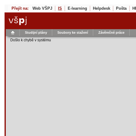
Přejít na:
Web VŠPJ
IS
E-learning
Helpdesk
Pošta
H
Studijní plány
Soubory ke stažení
Závěrečné práce
Došlo k chybě v systému