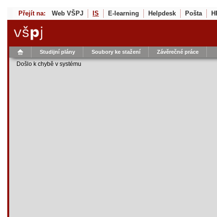
Přejít na:
Web VŠPJ
IS
E-learning
Helpdesk
Pošta
H
Studijní plány
Soubory ke stažení
Závěrečné práce
Došlo k chybě v systému