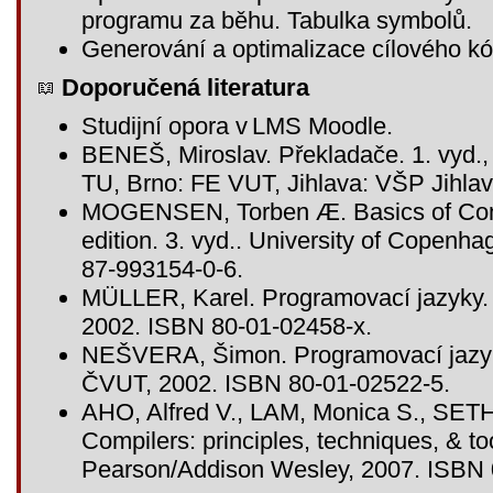
programu za běhu. Tabulka symbolů.
Generování a optimalizace cílového k
Doporučená literatura
Studijní opora v LMS Moodle.
BENEŠ, Miroslav. Překladače. 1. vyd.,
TU, Brno: FE VUT, Jihlava: VŠP Jihla
MOGENSEN, Torben Æ. Basics of Comp
edition. 3. vyd.. University of Copenh
87-993154-0-6.
MÜLLER, Karel. Programovací jazyky.
2002. ISBN 80-01-02458-x.
NEŠVERA, Šimon. Programovací jazyk: 
ČVUT, 2002. ISBN 80-01-02522-5.
AHO, Alfred V., LAM, Monica S., SETH
Compilers: principles, techniques, & to
Pearson/Addison Wesley, 2007. ISBN