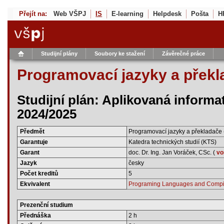
Přejít na:
Web VŠPJ
IS
E-learning
Helpdesk
Pošta
H
Studijní plány
Soubory ke stažení
Závěrečné práce
Programovací jazyky a přek
Studijní plán: Aplikovaná informat
2024/2025
Předmět
Programovací jazyky a překladače
Garantuje
Katedra technických studií (KTS)
Garant
doc. Dr. Ing. Jan Voráček, CSc. (
vo
Jazyk
česky
Počet kreditů
5
Ekvivalent
Programing Languages and Compil
Prezenční studium
Přednáška
2 h