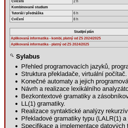
Cvičení
2 h
Kombinované studium
Tutoriál / přednáška
6 h
Cvičení
8 h
Studijní plán
Aplikovaná informatika - kombi, platný od ZS 2024/2025
Aplikovaná informatika - platný od ZS 2024/2025
Sylabus
Přehled programovacích jazyků, prog
Struktura překladače, virtuální počítač
Konečné automaty a jejich programová
Návrh a realizace lexikálního analyzát
Bezkontextové gramatiky a zásobníko
LL(1) gramatiky.
Realizace syntaktické analýzy rekurz
Překladové gramatiky typu (LALR(1) a 
Specifikace a implementace datových 