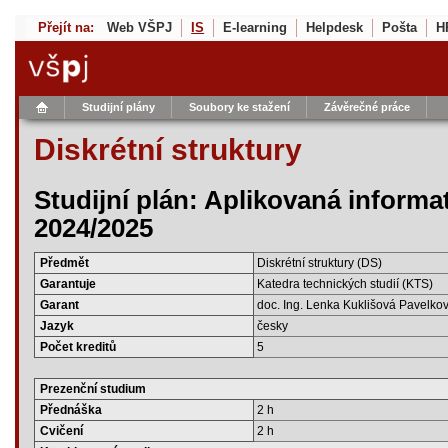
Přejít na:
Web VŠPJ
IS
E-learning
Helpdesk
Pošta
H
Studijní plány
Soubory ke stažení
Závěrečné práce
Diskrétní struktury
Studijní plán: Aplikovaná informa
2024/2025
Předmět
Diskrétní struktury (DS)
Garantuje
Katedra technických studií (KTS)
Garant
doc. Ing. Lenka Kuklišová Pavelkov
Jazyk
česky
Počet kreditů
5
Prezenční studium
Přednáška
2 h
Cvičení
2 h