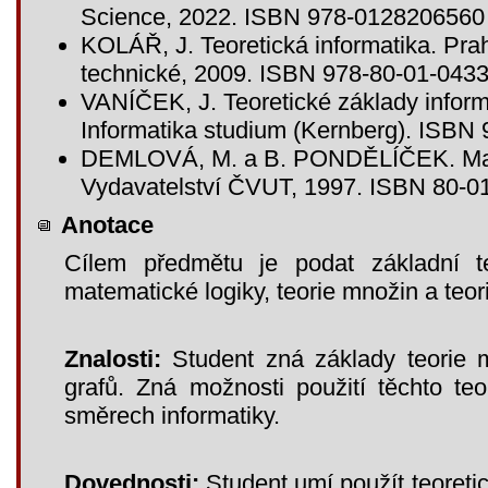
Science, 2022. ISBN 978-0128206560
KOLÁŘ, J. Teoretická informatika. Pr
technické, 2009. ISBN 978-80-01-0433
VANÍČEK, J. Teoretické základy inform
Informatika studium (Kernberg). ISBN
DEMLOVÁ, M. a B. PONDĚLÍČEK. Mate
Vydavatelství ČVUT, 1997. ISBN 80-0
Anotace
Cílem předmětu je podat základní te
matematické logiky, teorie množin a teor
Znalosti:
Student zná základy teorie mn
grafů. Zná možnosti použití těchto teor
směrech informatiky.
Dovednosti:
Student umí použít teoretic