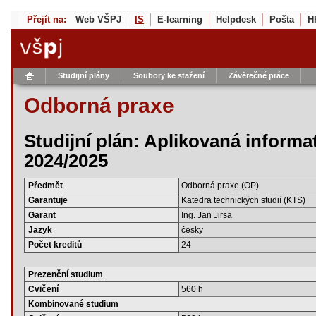
Přejít na:
Web VŠPJ
IS
E-learning
Helpdesk
Pošta
H
Studijní plány
Soubory ke stažení
Závěrečné práce
Odborná praxe
Studijní plán: Aplikovaná informa
2024/2025
Předmět
Odborná praxe (OP)
Garantuje
Katedra technických studií (KTS)
Garant
Ing. Jan Jirsa
Jazyk
česky
Počet kreditů
24
Prezenční studium
Cvičení
560 h
Kombinované studium