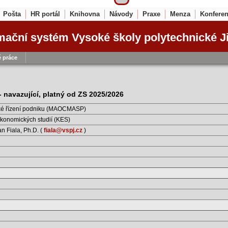
Pošta
HR portál
Knihovna
Návody
Praxe
Menza
Konfere
mační systém Vysoké školy polytechnické J
 práce
 navazující, platný od ZS 2025/2026
cké řízení podniku (MAOCMASP)
konomických studií (KES)
n Fiala, Ph.D. (
fiala@vspj.cz
)