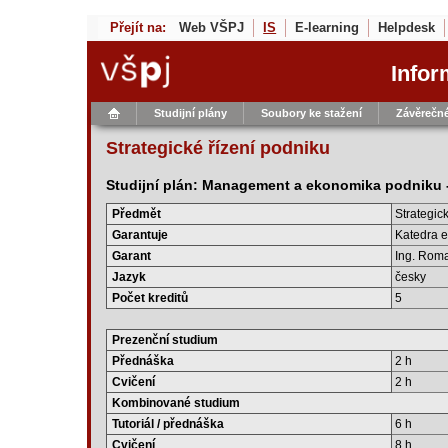
Přejít na:
Web VŠPJ
IS
E-learning
Helpdesk
Infor
Studijní plány
Soubory ke stažení
Závěrečné
Strategické řízení podniku
Studijní plán: Management a ekonomika podniku -
Předmět
Strategi
Garantuje
Katedra e
Garant
Ing. Roma
Jazyk
česky
Počet kreditů
5
Prezenční studium
Přednáška
2 h
Cvičení
2 h
Kombinované studium
Tutoriál / přednáška
6 h
Cvičení
8 h