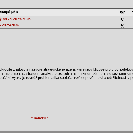
tudijní plán
Typ
ný od ZS 2025/2026
P
S 2025/2026
P
kročilé znalosti a nástroje strategického řízení, které jsou klíčové pro dlouhodo
a implementaci strategií, analýzu prostředí a řízení změn. Studenti se seznámí s in
 Součástí výuky je rovněž problematika společenské odpovědnosti a udržitelnosti v 
.
^ nahoru ^