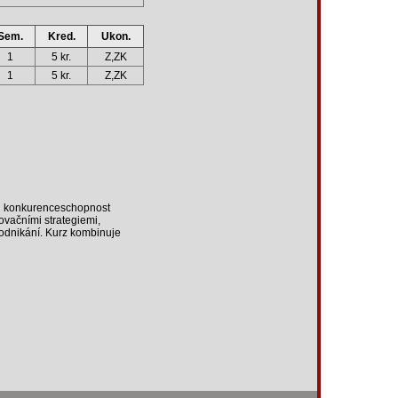
Sem.
Kred.
Ukon.
1
5 kr.
Z,ZK
1
5 kr.
Z,ZK
bou konkurenceschopnost
ovačními strategiemi,
podnikání. Kurz kombinuje