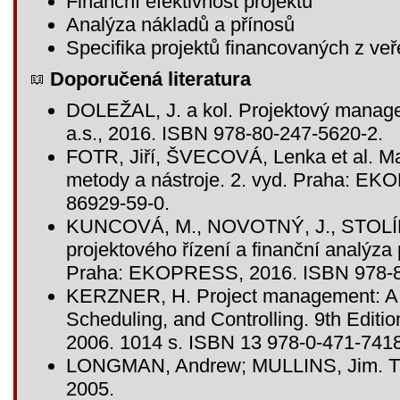
Finanční efektivnost projektů
Analýza nákladů a přínosů
Specifika projektů financovaných z veř
Doporučená literatura
DOLEŽAL, J. a kol. Projektový manag
a.s., 2016. ISBN 978-80-247-5620-2.
FOTR, Jiří, ŠVECOVÁ, Lenka et al. Ma
metody a nástroje. 2. vyd. Praha: E
86929-59-0.
KUNCOVÁ, M., NOVOTNÝ, J., STOLÍN, 
projektového řízení a finanční analýza
Praha: EKOPRESS, 2016. ISBN 978-8
KERZNER, H. Project management: A 
Scheduling, and Controlling. 9th Editi
2006. 1014 s. ISBN 13 978-0-471-7418
LONGMAN, Andrew; MULLINS, Jim. The
2005.