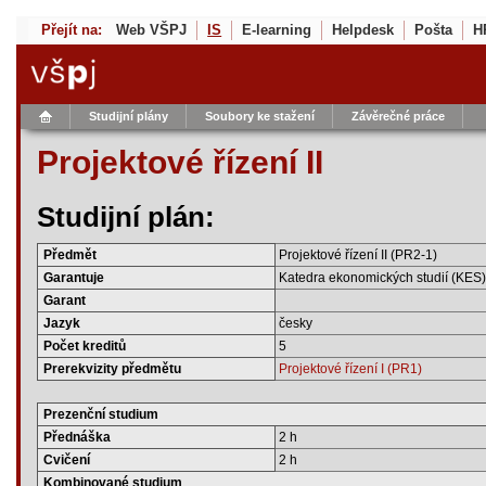
Přejít na:
Web VŠPJ
IS
E-learning
Helpdesk
Pošta
H
Studijní plány
Soubory ke stažení
Závěrečné práce
Projektové řízení II
Studijní plán:
Předmět
Projektové řízení II (PR2-1)
Garantuje
Katedra ekonomických studií (KES)
Garant
Jazyk
česky
Počet kreditů
5
Prerekvizity předmětu
Projektové řízení I (PR1)
Prezenční studium
Přednáška
2 h
Cvičení
2 h
Kombinované studium