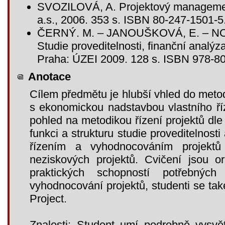
SVOZILOVÁ, A. Projektový managemen
a.s., 2006. 353 s. ISBN 80-247-1501-5
ČERNÝ. M. – JANOUŠKOVÁ, E. – NO
Studie proveditelnosti, finanční analýza
Praha: ÚZEI 2009. 128 s. ISBN 978-8
Anotace
Cílem předmětu je hlubší vhled do metod
s ekonomickou nadstavbou vlastního říz
pohled na metodikou řízení projektů dl
funkci a strukturu studie proveditelnost
řízením a vyhodnocováním projektů 
neziskových projektů. Cvičení jsou o
praktických schopností potřebnýc
vyhodnocování projektů, studenti se tak
Project.
Znalosti: Student umí podrobně vysvět