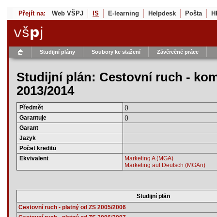
Přejít na:
Web VŠPJ
IS
E-learning
Helpdesk
Pošta
H
Studijní plány
Soubory ke stažení
Závěrečné práce
Studijní plán: Cestovní ruch - ko
2013/2014
Předmět
()
Garantuje
()
Garant
Jazyk
Počet kreditů
Ekvivalent
Marketing A (MGA)
Marketing auf Deutsch (MGAn)
Studijní plán
Cestovní ruch - platný od ZS 2005/2006