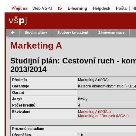
Přejít na:
Web VŠPJ
IS
E-learning
Helpdesk
Pošta
H
Studijní plány
Soubory ke stažení
Závěrečné práce
Marketing A
Studijní plán: Cestovní ruch - ko
2013/2014
Předmět
Marketing A (MGA)
Garantuje
Katedra ekonomických studií (KES)
Garant
Jazyk
česky
Počet kreditů
4
Ekvivalent
Marketing A (MGAa)
Marketing auf Deutsch (MGAn)
Prezenční studium
Přednáška
1 h