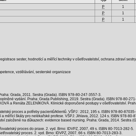
P
1
P
1
P
1
istrace sester, hodnotící a měřící techniky v ošetřovatelství, ochrana zdraví sestry
ompetence, vzdělávání, sesterské organizace
raha: Grada, 2011. Sestra (Grada). ISBN 978-80-247-3557-3.
 doplněné vydání. Praha: Grada Publishing, 2019. Sestra (Grada). ISBN 978-80-271
 a Renáta ZELENÍKOVÁ. Klinické doporučené postupy v ošetřovatelství. Praha:
lský proces a potřeby pacientů/klientů. VŠPJ : 2012, 195 s. ISBN 978-80-87035-
 měřící škály pro nelékařské profese. VŠPJ: Jihlava, 2012. 124 s. ISBN 978-80-
í založené na důkazech: evidence based nursing. Praha: Grada, 2014. Sestra (
ovatelský proces do praxe. 2. vyd. Brno: IDVPZ, 2007, 49 s. ISBN 80-7013-282-5.
etřovatelský proces. 2. vyd. Brno: IDVPZ, 2007. 66 s. ISBN 80-7013-283-3.