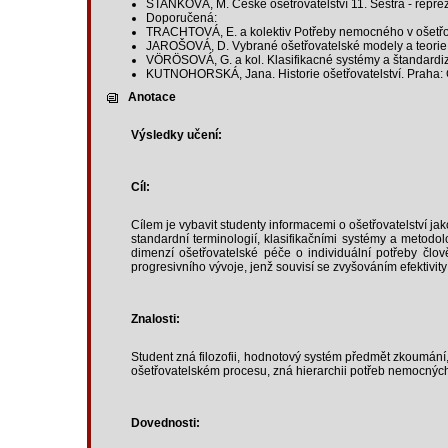
STAŇKOVÁ, M. České ošetřovatelství 11. Sestra - reprez
Doporučená:
TRACHTOVÁ, E. a kolektiv Potřeby nemocného v ošetřo
JAROŠOVÁ, D. Vybrané ošetřovatelské modely a teorie. 
VÖRÖSOVÁ, G. a kol. Klasifikacné systémy a štandardizá
KUTNOHORSKÁ, Jana. Historie ošetřovatelství. Praha: 
Anotace
Výsledky učení:
Cíl:
Cílem je vybavit studenty informacemi o ošetřovatelství ja
standardní terminologií, klasifikačními systémy a metodolo
dimenzí ošetřovatelské péče o individuální potřeby člov
progresivního vývoje, jenž souvisí se zvyšováním efektivit
Znalosti:
Student zná filozofii, hodnotový systém předmět zkoumání, 
ošetřovatelském procesu, zná hierarchii potřeb nemocnýc
Dovednosti: