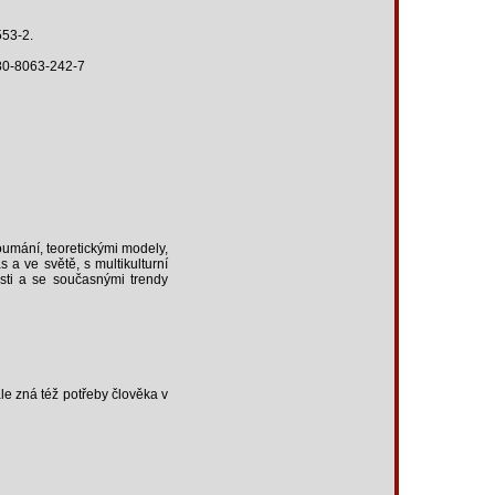
553-2.
-80-8063-242-7
oumání, teoretickými modely,
 a ve světě, s multikulturní
osti a se současnými trendy
ále zná též potřeby člověka v