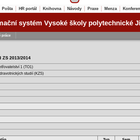
Pošta
HR portál
Knihovna
Návody
Praxe
Menza
Konfere
mační systém Vysoké školy polytechnické J
 práce
od ZS 2013/2014
třovatelství 1 (TO1)
dravotnických studií (KZS)
plán
Typ
Sem.