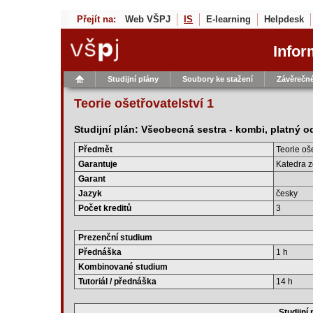
Přejít na:
Web VŠPJ
IS
E-learning
Helpdesk
Infor
Studijní plány
Soubory ke stažení
Závěrečné
Teorie ošetřovatelství 1
Studijní plán: Všeobecná sestra - kombi, platný 
Předmět
Teorie oše
Garantuje
Katedra z
Garant
Jazyk
česky
Počet kreditů
3
Prezenční studium
Přednáška
1 h
Kombinované studium
Tutoriál / přednáška
14 h
Studijní 