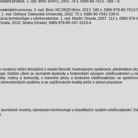
entant profese. 1. vyd. Brno: IDVPZ, 2002. 78 s. ISBN 80-7013 - 368 – 6.
vatelském procesu. 3. vyd. Brno: NCONZO Brno, 2013. 185 s. ISBN 978-80-7013-
1. vyd. Ostrava: Ostravská Univerzita, 2002. 75 s. ISBN 80-7042-339-0.
cia terminológie v ošetrovatelstve. 1. vyd. Martin: Osveta, 2007. 112 s. ISBN 978
Grada, 2010. Sestra (Grada). ISBN 978-80-247-3224-4.
ko moderní vědní disciplíně s vlastní filozofií, hodnotovým systémem, předmětem zk
gií. Dalším cílem je seznámit studenty s historickým vývojem ošetřovatelství u nás
ěka, rodiny a komunity, s hlavními úkoly a funkcemi ošetřovatelství ve společn
y zdravotnických systému a se zajišťováním kvality péče o zdraví populace.
teoretické modely, standardní terminologii a klasifikační systém ošetřovatelství. D
h.