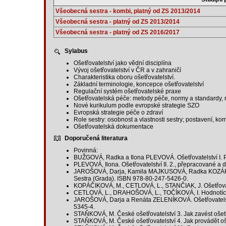
Všeobecná sestra - kombi, platný od ZS 2013/2014
Všeobecná sestra - platný od ZS 2013/2014
Všeobecná sestra - platný od ZS 2016/2017
Sylabus
Ošetřovatelství jako vědní disciplína
Vývoj ošetřovatelství v ČR a v zahraničí
Charakteristika oboru ošetřovatelství.
Základní terminologie, koncepce ošetřovatelství
Regulační systém ošetřovatelské praxe
Ošetřovatelská péče: metody péče, normy a standardy, reg
Nové kurikulum podle evropské strategie SZO
Evropská strategie péče o zdraví
Role sestry: osobnost a vlastnosti sestry; postavení, k
Ošetřovatelská dokumentace
Doporučená literatura
Povinná:
BUŽGOVÁ, Radka a Ilona PLEVOVÁ. Ošetřovatelství I. P
PLEVOVÁ, Ilona. Ošetřovatelství II. 2., přepracované a
JAROŠOVÁ, Darja, Kamila MAJKUSOVÁ, Radka KOZÁKOVÁ
Sestra (Grada). ISBN 978-80-247-5426-0.
KOPÁČIKOVÁ, M., CETLOVÁ, L., STANČIAK, J. Ošetřovate
CETLOVÁ, L., DRAHOŠOVÁ, L., TOČÍKOVÁ, I. Hodnotící a
JAROŠOVÁ, Darja a Renáta ZELENÍKOVÁ. Ošetřovatelstv
5345-4.
STAŇKOVÁ, M. České ošetřovatelství 3. Jak zavést ošetř
STAŇKOVÁ, M. České ošetřovatelství 4. Jak provádět oš