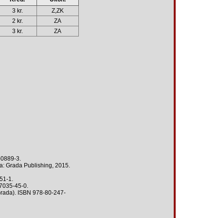
3 kr.
Z,ZK
2 kr.
ZA
3 kr.
ZA
-0889-3.
 Grada Publishing, 2015.
51-1.
87035-45-0.
Grada). ISBN 978-80-247-