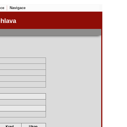
nce
Navigace
ihlava
Kred.
Ukon.