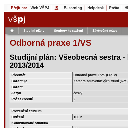
Přejít na:
Web VŠPJ
IS
E-learning
Helpdesk
Pošta
H
Studijní plány
Soubory ke stažení
Závěrečné práce
Odborná praxe 1/VS
Studijní plán: Všeobecná sestra -
2013/2014
Předmět
Odborná praxe 1/VS (OP1v)
Garantuje
Katedra zdravotnických studií (KZS
Garant
Jazyk
česky
Počet kreditů
2
Prezenční studium
Cvičení
100 h
Kombinované studium