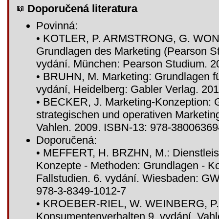
Doporučená literatura
Povinná:
• KOTLER, P. ARMSTRONG, G. WONG
Grundlagen des Marketing (Pearson S
vydání. München: Pearson Studium. 2
• BRUHN, M. Marketing: Grundlagen fü
vydání, Heidelberg: Gabler Verlag. 2
• BECKER, J. Marketing-Konzeption: G
strategischen und operativen Marketi
Vahlen. 2009. ISBN-13: 978-3800636
Doporučená:
• MEFFERT, H. BRZHN, M.: Dienstleis
Konzepte - Methoden: Grundlagen - Ko
Fallstudien. 6. vydání. Wiesbaden: G
978-3-8349-1012-7
• KROEBER-RIEL, W. WEINBERG, P.
Konsumentenverhalten.9. vydání. Vahl