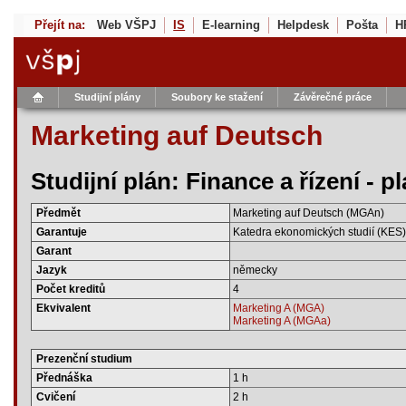
Přejít na:
Web VŠPJ
IS
E-learning
Helpdesk
Pošta
H
Studijní plány
Soubory ke stažení
Závěrečné práce
Marketing auf Deutsch
Studijní plán: Finance a řízení - 
Předmět
Marketing auf Deutsch (MGAn)
Garantuje
Katedra ekonomických studií (KES)
Garant
Jazyk
německy
Počet kreditů
4
Ekvivalent
Marketing A (MGA)
Marketing A (MGAa)
Prezenční studium
Přednáška
1 h
Cvičení
2 h