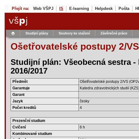
Přejít na:
Web VŠPJ
IS
E-learning
Helpdesk
Pošta
H
Studijní plány
Soubory ke stažení
Závěrečné práce
Ošetřovatelské postupy 2/VS
Studijní plán: Všeobecná sestra -
2016/2017
Předmět
Ošetřovatelské postupy 2/VS (OP2
Garantuje
Katedra zdravotnických studií (KZS
Garant
Jazyk
česky
Počet kreditů
4
Prezenční studium
Cvičení
6 h
Kombinované studium