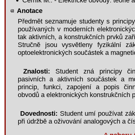
Černík M.: - Elektrické obvody: teorie 
Anotace
Předmět seznamuje studenty s principy
používaných v moderních elektronickýc
tak aktivních, a konstrukčních prvků zaří
Stručně jsou vysvětleny fyzikální zák
optoelektronických součástek a magnet
Znalosti:
Student zná principy činn
pasivních a aktivních součástek a m
princip, funkci, zapojení a popis čin
obvodů a elektronických konstrukčních 
Dovednosti:
Student umí používat zákl
při údržbě a oživování analogových a čí