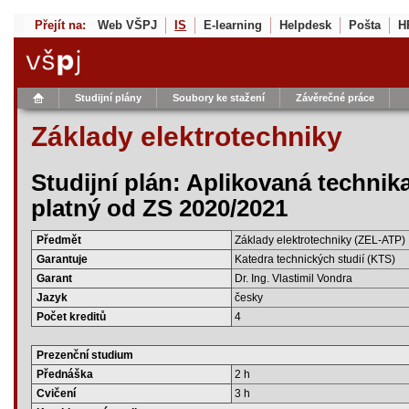
Přejít na:
Web VŠPJ
IS
E-learning
Helpdesk
Pošta
H
Studijní plány
Soubory ke stažení
Závěrečné práce
Základy elektrotechniky
Studijní plán: Aplikovaná technik
platný od ZS 2020/2021
Předmět
Základy elektrotechniky (ZEL-ATP)
Garantuje
Katedra technických studií (KTS)
Garant
Dr. Ing. Vlastimil Vondra
Jazyk
česky
Počet kreditů
4
Prezenční studium
Přednáška
2 h
Cvičení
3 h