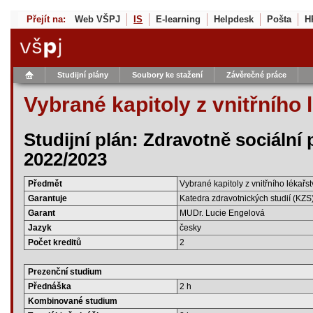
Přejít na:
Web VŠPJ
IS
E-learning
Helpdesk
Pošta
H
Studijní plány
Soubory ke stažení
Závěrečné práce
Vybrané kapitoly z vnitřního 
Studijní plán: Zdravotně sociální
2022/2023
Předmět
Vybrané kapitoly z vnitřního lékařs
Garantuje
Katedra zdravotnických studií (KZS
Garant
MUDr. Lucie Engelová
Jazyk
česky
Počet kreditů
2
Prezenční studium
Přednáška
2 h
Kombinované studium