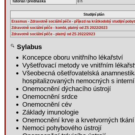
Tutoriál / přednáška
8 h
Studijní plán
Erasmus - Zdravotně sociální péče - příjezd na krátkodobý studijní pobyt
Zdravotně sociální péče - kombi, platný od ZS 2022/2023
Zdravotně sociální péče - platný od ZS 2022/2023
Sylabus
Koncepce oboru vnitřního lékařství
Vyšetřovací metody ve vnitřním lékařst
Všeobecná ošetřovatelská anamnestika
hospitalizovaných nemocných s interní
Onemocnění dýchacího ústrojí
Onemocnění srdce
Onemocnění cév
Základy imunologie
Onemocnění krve a krvetvorných tkání
Nemoci pohybového ústrojí