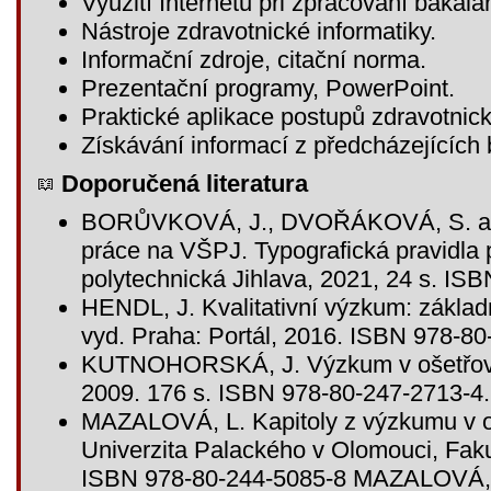
Využití Internetu při zpracování bakalá
Nástroje zdravotnické informatiky.
Informační zdroje, citační norma.
Prezentační programy, PowerPoint.
Praktické aplikace postupů zdravotnick
Získávání informací z předcházejících 
Doporučená literatura
BORŮVKOVÁ, J., DVOŘÁKOVÁ, S. a 
práce na VŠPJ. Typografická pravidla
polytechnická Jihlava, 2021, 24 s. IS
HENDL, J. Kvalitativní výzkum: základn
vyd. Praha: Portál, 2016. ISBN 978-80
KUTNOHORSKÁ, J. Výzkum v ošetřovate
2009. 176 s. ISBN 978-80-247-2713-4.
MAZALOVÁ, L. Kapitoly z výzkumu v oš
Univerzita Palackého v Olomouci, Faku
ISBN 978-80-244-5085-8 MAZALOVÁ, L