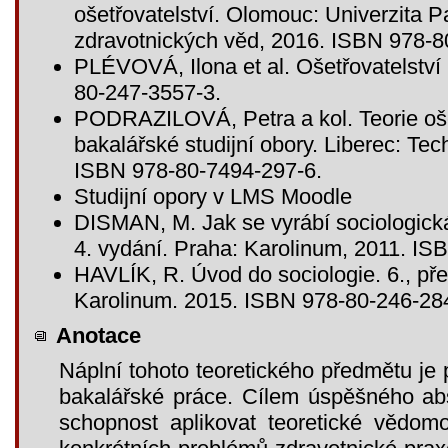
ošetřovatelství. Olomouc: Univerzita 
zdravotnických věd, 2016. ISBN 978-
PLÉVOVÁ, Ilona et al. Ošetřovatelství
80-247-3557-3.
PODRAZILOVÁ, Petra a kol. Teorie ošet
bakalářské studijní obory. Liberec: Tech
ISBN 978-80-7494-297-6.
Studijní opory v LMS Moodle
DISMAN, M. Jak se vyrábí sociologická 
4. vydání. Praha: Karolinum, 2011. IS
HAVLÍK, R. Úvod do sociologie. 6., př
Karolinum. 2015. ISBN 978-80-246-28
Anotace
Náplní tohoto teoretického předmětu je 
bakalářské práce. Cílem úspěšného ab
schopnost aplikovat teoretické vědom