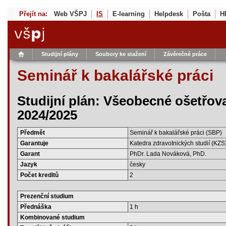
Přejít na:
Web VŠPJ
IS
E-learning
Helpdesk
Pošta
H
Studijní plány
Soubory ke stažení
Závěrečné práce
Seminář k bakalářské práci
Studijní plán: Všeobecné ošetřova
2024/2025
Předmět
Seminář k bakalářské práci (SBP)
Garantuje
Katedra zdravotnických studií (KZS
Garant
PhDr. Lada Nováková, PhD.
Jazyk
česky
Počet kreditů
2
Prezenční studium
Přednáška
1 h
Kombinované studium