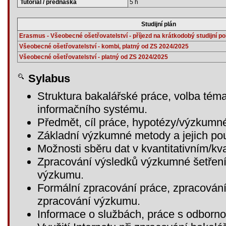
Tutoriál / přednáška
5 h
Studijní plán
Erasmus - Všeobecné ošetřovatelství - příjezd na krátkodobý studijní po
Všeobecné ošetřovatelství - kombi, platný od ZS 2024/2025
Všeobecné ošetřovatelství - platný od ZS 2024/2025
Sylabus
Struktura bakalářské práce, volba tém
informačního systému.
Předmět, cíl práce, hypotézy/výzkumné
Základní výzkumné metody a jejich pou
Možnosti sběru dat v kvantitativním/kv
Zpracování výsledků výzkumné šetření 
výzkumu.
Formální zpracování práce, zpracován
zpracování výzkumu.
Informace o službách, práce s odbornou