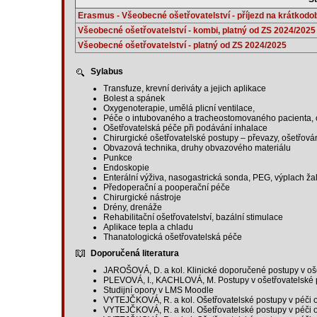
Erasmus - Všeobecné ošetřovatelství - příjezd na krátkodob
Všeobecné ošetřovatelství - kombi, platný od ZS 2024/2025
Všeobecné ošetřovatelství - platný od ZS 2024/2025
Sylabus
Transfuze, krevní deriváty a jejich aplikace
Bolest a spánek
Oxygenoterapie, umělá plicní ventilace,
Péče o intubovaného a tracheostomovaného pacienta, 
Ošetřovatelská péče při podávání inhalace
Chirurgické ošetřovatelské postupy – převazy, ošetřová
Obvazová technika, druhy obvazového materiálu
Punkce
Endoskopie
Enterální výživa, nasogastrická sonda, PEG, výplach ž
Předoperační a pooperační péče
Chirurgické nástroje
Drény, drenáže
Rehabilitační ošetřovatelství, bazální stimulace
Aplikace tepla a chladu
Thanatologická ošetřovatelská péče
Doporučená literatura
JAROŠOVÁ, D. a kol. Klinické doporučené postupy v oše
PLEVOVÁ, I., KACHLOVÁ, M. Postupy v ošetřovatelské p
Studijní opory v LMS Moodle
VYTEJČKOVÁ, R. a kol. Ošetřovatelské postupy v péči o
VYTEJČKOVÁ, R. a kol. Ošetřovatelské postupy v péči o