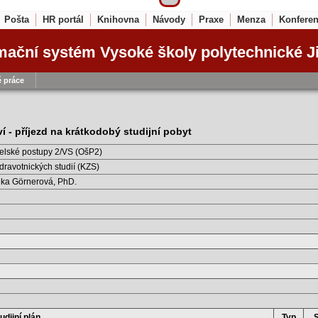
Pošta
HR portál
Knihovna
Návody
Praxe
Menza
Konfere
mační systém Vysoké školy polytechnické J
 práce
í - příjezd na krátkodobý studijní pobyt
elské postupy 2/VS (OšP2)
dravotnických studií (KZS)
nka Görnerová, PhD.
udijní plán
Typ