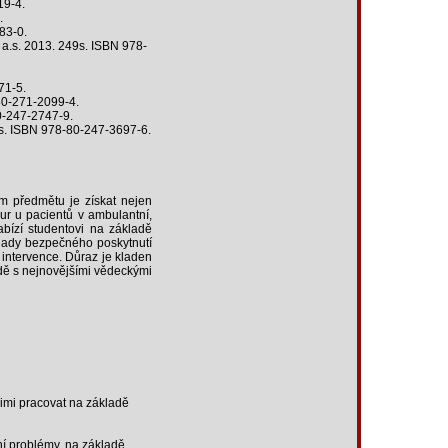
19-4.
.
83-0.
 a.s. 2013. 249s. ISBN 978-
71-5.
-80-271-2099-4.
0-247-2747-9.
 s. ISBN 978-80-247-3697-6.
em předmětu je získat nejen
ur u pacientů v ambulantní,
abízí studentovi na základě
klady bezpečného poskytnutí
 intervence. Důraz je kladen
odě s nejnovějšími vědeckými
nimi pracovat na základě
lní problémy, na základě