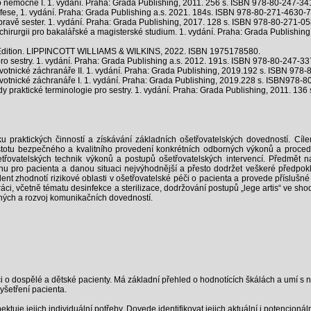
 nemocné I. 1. vydání. Praha: Grada Publishing, 2011. 256 s. ISBN 978-80-247-34
ese, 1. vydání. Praha: Grada Publishing a.s. 2021. 184s. ISBN 978-80-271-4630-7
ravě sester. 1. vydání. Praha: Grada Publishing, 2017. 128 s. ISBN 978-80-271-05
irurgii pro bakalářské a magisterské studium. 1. vydání. Praha: Grada Publishing
h Edition. LIPPINCOTT WILLIAMS & WILKINS, 2022. ISBN 1975178580.
estry. 1. vydání. Praha: Grada Publishing a.s. 2012. 191s. ISBN 978-80-247-33
otnické záchranáře II. 1. vydání. Praha: Grada Publishing, 2019.192 s. ISBN 978
otnické záchranáře I. 1. vydání. Praha: Grada Publishing, 2019.228 s. ISBN978-8
raktické terminologie pro sestry. 1. vydání. Praha: Grada Publishing, 2011. 136
u praktických činností a získávání základních ošetřovatelských dovedností. Cíl
jistotu bezpečného a kvalitního provedení konkrétních odborných výkonů a proced
etřovatelských technik výkonů a postupů ošetřovatelských intervencí. Předmět n
nu pro pacienta a danou situaci nejvýhodnější a přesto dodržet veškeré předpo
ent zhodnotí rizikové oblasti v ošetřovatelské péči o pacienta a provede příslušné
áci, včetně tématu desinfekce a sterilizace, dodržování postupů „lege artis“ ve sh
ných a rozvoj komunikačních dovedností.
 o dospělé a dětské pacienty. Má základní přehled o hodnotících škálách a umí s 
yšetření pacienta.
ktuje jejich individuální potřeby. Dovede identifikovat jejich aktuální i potencioná