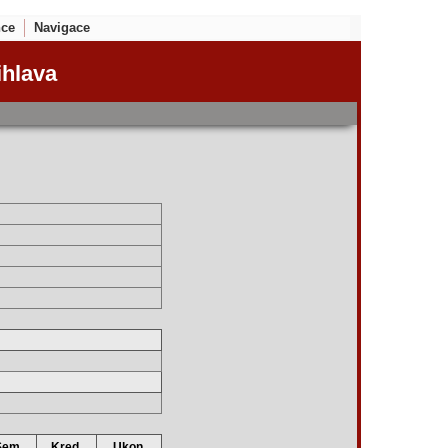
nce
Navigace
ihlava
Sem.
Kred.
Ukon.