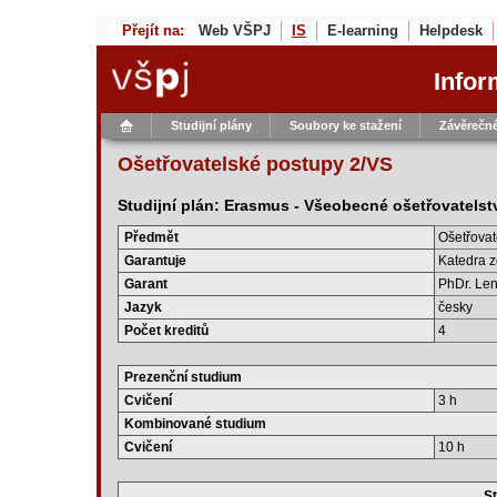
Přejít na:
Web VŠPJ
IS
E-learning
Helpdesk
Infor
Studijní plány
Soubory ke stažení
Závěrečné
Ošetřovatelské postupy 2/VS
Studijní plán: Erasmus - Všeobecné ošetřovatelstv
Předmět
Ošetřovat
Garantuje
Katedra z
Garant
PhDr. Le
Jazyk
česky
Počet kreditů
4
Prezenční studium
Cvičení
3 h
Kombinované studium
Cvičení
10 h
St