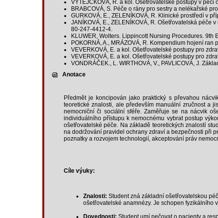
VYTEJČKOVÁ, R. a kol. Ošetřovatelské postupy v péči o
BRABCOVÁ, S. Péče o rány pro sestry a nelékařské prof
GURKOVÁ, E., ZELENÍKOVÁ, R. Klinické prostředí v příp
JANÍKOVÁ, E., ZELENÍKOVÁ, R. Ošetřovatelská péče v ch
80-247-4412-4.
KLUWER, Wolters. Lippincott Nursing Procedures. 9t
POKORNÁ, A., MRÁZOVÁ, R. Kompendium hojení ran pro s
VEVERKOVÁ, E. a kol. Ošetřovatelské postupy pro zdrav
VEVERKOVÁ, E. a kol. Ošetřovatelské postupy pro zdrav
VONDRÁČEK., L. WIRTHOVÁ, V., PAVLICOVÁ, J. Základy p
Anotace
Předmět je koncipován jako praktický s převahou nácvik
teoretické znalosti, ale především manuální zručnost a 
nemocniční či sociální sféře. Zaměřuje se na nácvik oš
individuálního přístupu k nemocnému vybrat postup výko
ošetřovatelské péče. Na základě teoretických znalostí stud
na dodržování pravidel ochrany zdraví a bezpečnosti při pr
poznatky a rozvojem technologií, akceptování práv nemoc
Cíle výuky:
Znalosti:
Student zná základní ošetřovatelskou péči
ošetřovatelské anamnézy. Je schopen fyzikálního v
Dovednosti:
Student umí pečovat o pacienty a respe