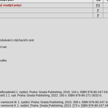
ý studijní pobyt
PV
P
P
odsávání z dýchacích cest
ní ran
aludku
třovatelství 1. vydání. Praha: Grada Publishing, 2016. 144 s. ISBN 978-80-247-54
éči 1 1. vyd. Praha: Grada Publishing, 2022. 160 s. ISBN 978-80-271-3032-0.
 nemocné III. 1. vydání. Praha: Grada Publishing, 2015. 308 s. ISBN 978-80-247-3
 nemocné II. 1. vydání. Praha: Grada Publishing, 2013. 273 s. ISBN 978-80-247-3