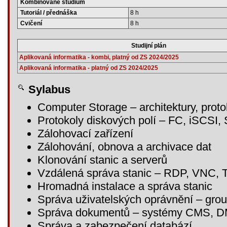
Kombinované studium
Tutoriál / přednáška
8 h
Cvičení
8 h
Studijní plán
Aplikovaná informatika - kombi, platný od ZS 2024/2025
Aplikovaná informatika - platný od ZS 2024/2025
Sylabus
Computer Storage – architektury, proto
Protokoly diskových polí – FC, iSCSI
Zálohovací zařízení
Zálohování, obnova a archivace dat
Klonování stanic a serverů
Vzdálená správa stanic – RDP, VNC,
Hromadná instalace a správa stanic
Správa uživatelských oprávnění – grou
Správa dokumentů – systémy CMS, 
Správa a zabezpečení databází