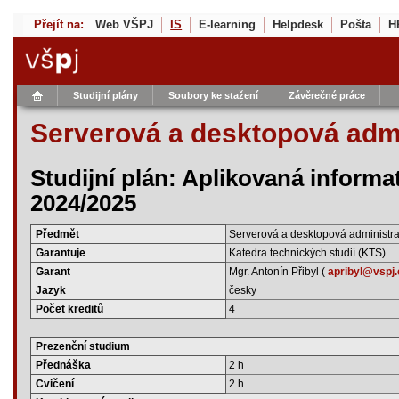
Přejít na:
Web VŠPJ
IS
E-learning
Helpdesk
Pošta
H
Studijní plány
Soubory ke stažení
Závěrečné práce
Serverová a desktopová adm
Studijní plán: Aplikovaná informat
2024/2025
Předmět
Serverová a desktopová administr
Garantuje
Katedra technických studií (KTS)
Garant
Mgr. Antonín Přibyl (
apribyl@vspj.
Jazyk
česky
Počet kreditů
4
Prezenční studium
Přednáška
2 h
Cvičení
2 h