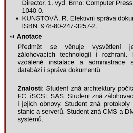
Director. 1. vyd. Brno: Computer Pres
1040-0.
KUNSTOVÁ, R. Efektivní správa dokum
ISBN: 978-80-247-3257-2.
Anotace
Předmět se věnuje vysvětlení jed
zálohovacích technologií i rozhraní.
vzdálené instalace a administrace 
databází i správa dokumentů.
Znalosti
: Student zná archtektury počí
FC, iSCSI, SAS. Student zná zálohovac
i jejich obnovy. Student zná protokol
stanic a serverů. Student zná CMS a D
systémů.