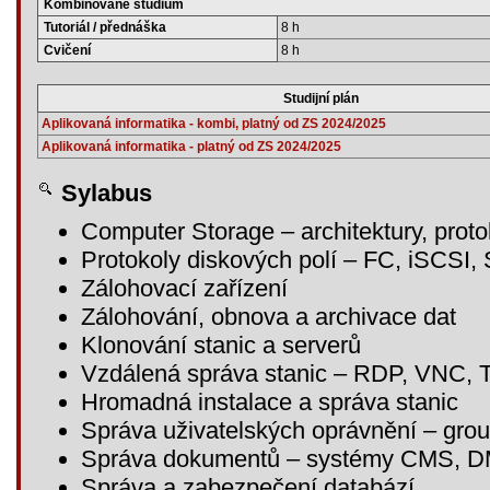
Kombinované studium
Tutoriál / přednáška
8 h
Cvičení
8 h
Studijní plán
Aplikovaná informatika - kombi, platný od ZS 2024/2025
Aplikovaná informatika - platný od ZS 2024/2025
Sylabus
Computer Storage – architektury, proto
Protokoly diskových polí – FC, iSCSI
Zálohovací zařízení
Zálohování, obnova a archivace dat
Klonování stanic a serverů
Vzdálená správa stanic – RDP, VNC,
Hromadná instalace a správa stanic
Správa uživatelských oprávnění – grou
Správa dokumentů – systémy CMS, 
Správa a zabezpečení databází