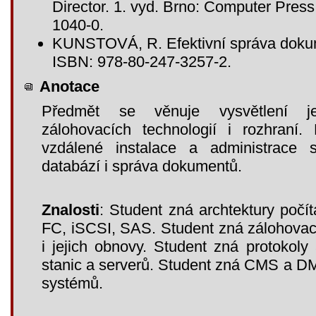
Director. 1. vyd. Brno: Computer Pres
1040-0.
KUNSTOVÁ, R. Efektivní správa dokum
ISBN: 978-80-247-3257-2.
Anotace
Předmět se věnuje vysvětlení jed
zálohovacích technologií i rozhraní.
vzdálené instalace a administrace 
databází i správa dokumentů.
Znalosti
: Student zná archtektury počí
FC, iSCSI, SAS. Student zná zálohovac
i jejich obnovy. Student zná protokol
stanic a serverů. Student zná CMS a D
systémů.