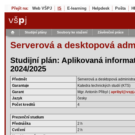
Přejít na:
Web VŠPJ
IS
E-learning
Helpdesk
Pošta
H
Studijní plány
Soubory ke stažení
Závěrečné práce
Serverová a desktopová adm
Studijní plán: Aplikovaná informa
2024/2025
Předmět
Serverová a desktopová administr
Garantuje
Katedra technických studií (KTS)
Garant
Mgr. Antonín Přibyl (
apribyl@vspj.
Jazyk
česky
Počet kreditů
4
Prezenční studium
Přednáška
2 h
Cvičení
2 h