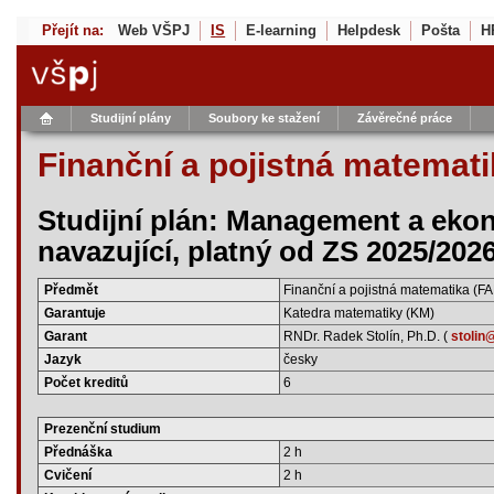
Přejít na:
Web VŠPJ
IS
E-learning
Helpdesk
Pošta
H
Studijní plány
Soubory ke stažení
Závěrečné práce
Finanční a pojistná matemat
Studijní plán: Management a eko
navazující, platný od ZS 2025/202
Předmět
Finanční a pojistná matematika (F
Garantuje
Katedra matematiky (KM)
Garant
RNDr. Radek Stolín, Ph.D. (
stolin
Jazyk
česky
Počet kreditů
6
Prezenční studium
Přednáška
2 h
Cvičení
2 h