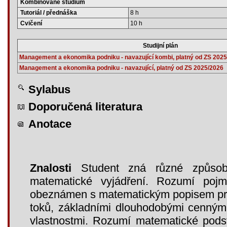
Kombinované studium
Tutoriál / přednáška
8 h
Cvičení
10 h
Studijní plán
Management a ekonomika podniku - navazující kombi, platný od ZS 202
Management a ekonomika podniku - navazující, platný od ZS 2025/2026
Sylabus
Doporučená literatura
Anotace
Znalosti
Student zná různé způsoby
matematické vyjádření. Rozumí poj
obeznámen s matematickým popisem pro
toků, základními dlouhodobými cennými
vlastnostmi. Rozumí matematické podst