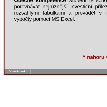
Obecné kompetence
Student je scho
porovnávat nejrůznější investiční příle
rozsáhlými tabulkami a provádět v n
výpočty pomocí MS Excel.
^ nahoru 
Obnovit heslo