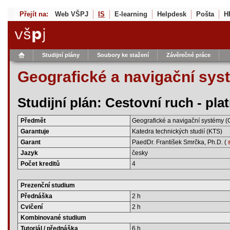
Přejít na:
Web VŠPJ
IS
E-learning
Helpdesk
Pošta
H
Studijní plány
Soubory ke stažení
Závěrečné práce
Geografické a navigační sys
Studijní plán: Cestovní ruch - pl
Předmět
Geografické a navigační systémy 
Garantuje
Katedra technických studií (KTS)
Garant
PaedDr. František Smrčka, Ph.D. (
Jazyk
česky
Počet kreditů
4
Prezenční studium
Přednáška
2 h
Cvičení
2 h
Kombinované studium
Tutoriál / přednáška
6 h