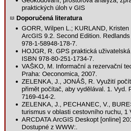
Geokódování, prostorová analýza, zpra
praktických úloh v GIS
Doporučená literatura
GORR, Wilpen L.; KURLAND, Kristen S.
ArcGIS 9.2. Second Edition. Redlands
978-1-58948-178-7.
HOJGR, R. GPS praktická uživatelská 
ISBN 978-80-251-1734-7.
VAŠKO, M. Informační a rezervační te
Praha: Oeconomica, 2007.
ZELENKA, J., JONÁŠ, R. Využití počít
přimět počítač, aby vydělával. 1. Vyd
7169-414-2.
ZELENKA, J., PECHANEC, V., BUREŠ,
turismus v oblasti cestovního ruchu, 
ARCDATA ArcGIS Deskopt [online] 2011 
Dostupné z WWW:
.