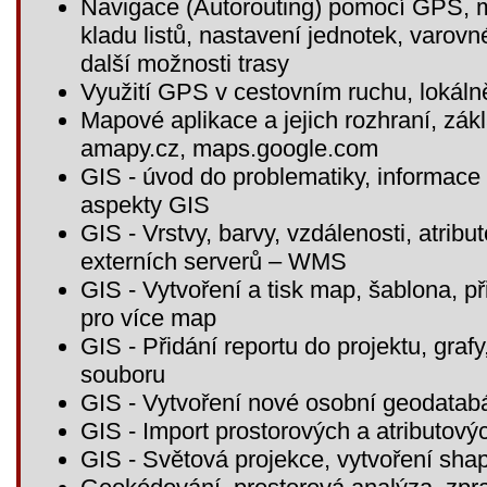
Navigace (Autorouting) pomocí GPS, 
kladu listů, nastavení jednotek, varo
další možnosti trasy
Využití GPS v cestovním ruchu, lokáln
Mapové aplikace a jejich rozhraní, zák
amapy.cz, maps.google.com
GIS - úvod do problematiky, informace a
aspekty GIS
GIS - Vrstvy, barvy, vzdálenosti, atribu
externích serverů – WMS
GIS - Vytvoření a tisk map, šablona, 
pro více map
GIS - Přidání reportu do projektu, grafy
souboru
GIS - Vytvoření nové osobní geodatabá
GIS - Import prostorových a atributový
GIS - Světová projekce, vytvoření shap