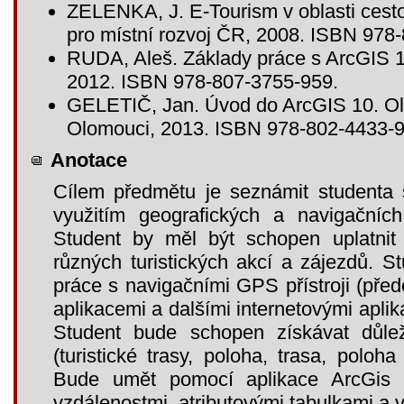
ZELENKA, J. E-Tourism v oblasti cesto
pro místní rozvoj ČR, 2008. ISBN 978
RUDA, Aleš. Základy práce s ArcGIS 1
2012. ISBN 978-807-3755-959.
GELETIČ, Jan. Úvod do ArcGIS 10. Ol
Olomouci, 2013. ISBN 978-802-4433-9
Anotace
Cílem předmětu je seznámit studenta s
využitím geografických a navigačníc
Student by měl být schopen uplatnit 
různých turistických akcí a zájezdů. St
práce s navigačními GPS přístroji (př
aplikacemi a dalšími internetovými aplik
Student bude schopen získávat důlež
(turistické trasy, poloha, trasa, poloh
Bude umět pomocí aplikace ArcGis p
vzdálenostmi, atributovými tabulkami a 