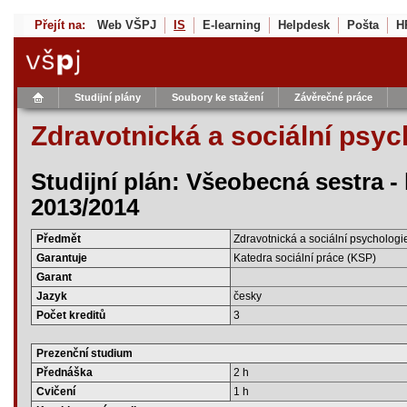
Přejít na:
Web VŠPJ
IS
E-learning
Helpdesk
Pošta
H
Studijní plány
Soubory ke stažení
Závěrečné práce
Zdravotnická a sociální psyc
Studijní plán: Všeobecná sestra -
2013/2014
Předmět
Zdravotnická a sociální psychologi
Garantuje
Katedra sociální práce (KSP)
Garant
Jazyk
česky
Počet kreditů
3
Prezenční studium
Přednáška
2 h
Cvičení
1 h