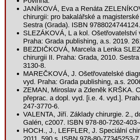
Povinná:
JANÍKOVÁ, Eva a Renáta ZELENÍKOVÁ
chirurgii: pro bakalářské a magistersk
Sestra (Grada). ISBN 9788024744124
SLEZÁKOVÁ, L a kol. Ošetřovatelství v 
Praha: Grada publishing, a.s. 2019. 2
BEZDIČKOVÁ, Marcela a Lenka SLEZÁ
chirurgii II. Praha: Grada, 2010. Sest
3130-8.
MAREČKOVÁ, J. Ošetřovatelské diag
vyd. Praha: Grada publishing, a.s. 20
ZEMAN, Miroslav a Zdeněk KRŠKA. Chi
přeprac. a dopl. vyd. [i.e. 4. vyd.]. P
247-3770-6.
VALENTA, Jiří. Základy chirurgie. 2., d
Galén, c2007. ISBN 978-80-7262-403-
HOCH., J., LEFFLER, J. Speciální chiru
2011. 590 s. ISBN 978-80-77345253-7