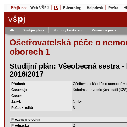
Přejít na:
Web VŠPJ
IS
E-learning
Helpdesk
Pošta
H
Studijní plány
Soubory ke stažení
Závěrečné práce
Ošetřovatelská péče o nemoc
oborech 1
Studijní plán: Všeobecná sestra -
2016/2017
Předmět
Ošetřovatelská péče o nemocné v 
Garantuje
Katedra zdravotnických studií (KZS
Garant
Jazyk
česky
Počet kreditů
3
Prezenční studium
Přednáška
2 h