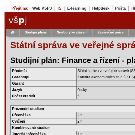
Přejít na:
Web VŠPJ
IS
E-learning
Helpdesk
Pošta
H
Studijní plány
Soubory ke stažení
Závěrečné práce
Státní správa ve veřejné spr
Studijní plán: Finance a řízení - 
Předmět
Státní správa ve veřejné správě (S
Garantuje
Katedra ekonomických studií (KES)
Garant
Jazyk
česky
Počet kreditů
5
Prezenční studium
Přednáška
2 h
Cvičení
2 h
Kombinované studium
Tutoriál / přednáška
6 h