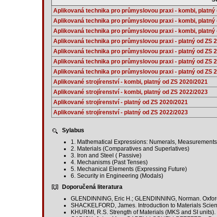
Aplikovaná technika pro průmyslovou praxi - kombi, platný
Aplikovaná technika pro průmyslovou praxi - kombi, platný
Aplikovaná technika pro průmyslovou praxi - kombi, platný
Aplikovaná technika pro průmyslovou praxi - platný od ZS 
Aplikovaná technika pro průmyslovou praxi - platný od ZS 
Aplikovaná technika pro průmyslovou praxi - platný od ZS 
Aplikovaná technika pro průmyslovou praxi - platný od ZS 
Aplikované strojírenství - kombi, platný od ZS 2020/2021
Aplikované strojírenství - kombi, platný od ZS 2022/2023
Aplikované strojírenství - platný od ZS 2020/2021
Aplikované strojírenství - platný od ZS 2022/2023
Sylabus
1. Mathematical Expressions: Numerals, Measurements
2. Materials (Comparatives and Superlatives)
3. Iron and Steel ( Passive)
4. Mechanisms (Past Tenses)
5. Mechanical Elements (Expressing Future)
6. Security in Engineering (Modals)
Doporučená literatura
GLENDINNING, Eric H.; GLENDINNING, Norman. Oxford E
SHACKELFORD, James. Introduction to Materials Scienc
KHURMI, R.S. Strength of Materials (MKS and SI units