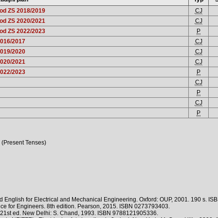
 od ZS 2018/2019
CJ
 od ZS 2020/2021
CJ
 od ZS 2022/2023
P
2016/2017
CJ
2019/2020
CJ
2020/2021
CJ
2022/2023
P
CJ
P
CJ
P
 (Present Tenses)
nglish for Electrical and Mechanical Engineering. Oxford: OUP, 2001. 190 s. I
e for Engineers. 8th edition. Pearson, 2015. ISBN 0273793403.
). 21st ed. New Delhi: S. Chand, 1993. ISBN 9788121905336.