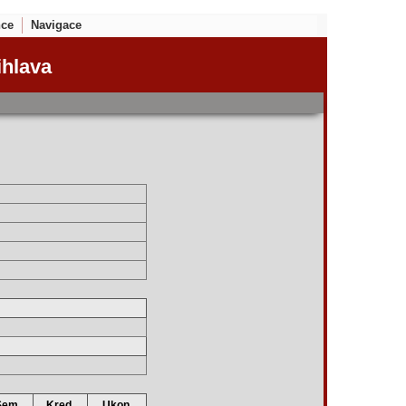
nce
Navigace
ihlava
Sem.
Kred.
Ukon.