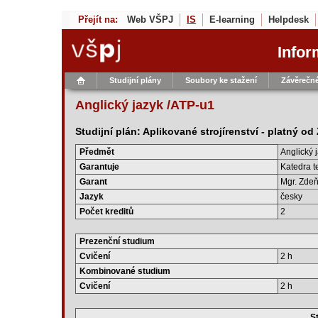
Přejít na:
Web VŠPJ
IS
E-learning
Helpdesk
Infor
Studijní plány
Soubory ke stažení
Závěrečné
Anglický jazyk /ATP-u1
Studijní plán: Aplikované strojírenství - platný o
Předmět
Anglický 
Garantuje
Katedra t
Garant
Mgr. Zdeň
Jazyk
česky
Počet kreditů
2
Prezenční studium
Cvičení
2 h
Kombinované studium
Cvičení
2 h
St