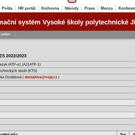
Pošta
HR portál
Knihovna
Návody
Praxe
Menza
Konfere
mační systém Vysoké školy polytechnické J
 práce
d ZS 2022/2023
jazyk /ATP-u1 (AJ1ATP-1)
echnických studií (KTS)
ka Dostálová (
dostalova@vspj.cz
)
udijní plán
Typ