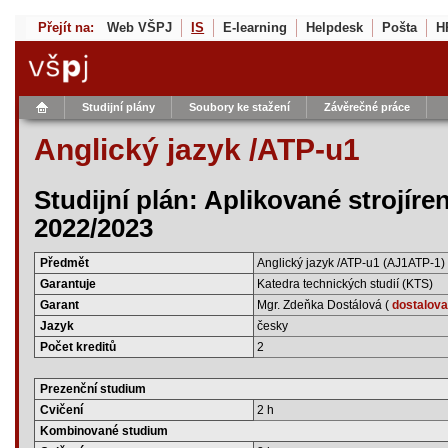
Přejít na:
Web VŠPJ
IS
E-learning
Helpdesk
Pošta
H
Studijní plány
Soubory ke stažení
Závěrečné práce
Anglický jazyk /ATP-u1
Studijní plán: Aplikované strojíre
2022/2023
Předmět
Anglický jazyk /ATP-u1 (AJ1ATP-1)
Garantuje
Katedra technických studií (KTS)
Garant
Mgr. Zdeňka Dostálová (
dostalov
Jazyk
česky
Počet kreditů
2
Prezenční studium
Cvičení
2 h
Kombinované studium