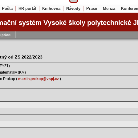
Pošta
HR portál
Knihovna
Návody
Praxe
Menza
Konfere
mační systém Vysoké školy polytechnické J
 práce
latný od ZS 2022/2023
(FYZ1)
matematiky (KM)
in Prokop (
martin.prokop@vspj.cz
)