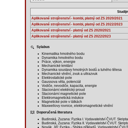
Studijn
Aplikované strojírenství - kombi, platný od ZS 2020/2021
Aplikované strojírenství - kombi, platný od ZS 2022/2023
Aplikované strojírenství - platný od ZS 2020/2021
Aplikované strojírenství - platný od ZS 2022/2023
Sylabus
Kinematika hmotného bodu
Dynamika hmotného bodu
Práce, výkon, energie
Mechanické kmitání
Dynamika soustavy hmotných bodů a tuhého tělesa
Mechanické vlnění, zvuk a ultrazvuk
Elektrostatické pole
Gaussova věta, potenciál
Vodiče, nevodiče, kapacita, energie
Stacionární elektrický proud
Stacionární magnetické pole
Elektromagnetická indukce
Magnetické pole v látkách
Maxwellovy rovnice, elektromagnetické vlnění
Doporučená literatura
Budinská, Zuzana: Fyzika I. Vydavatelství ČVUT. Skript
Budinská, Zuzana: Fyzika II. Vydavatelství ČVUT. Skript
Novák, Jiří: Fyzika - Sbírka příkladů. Vydavatelství ČV