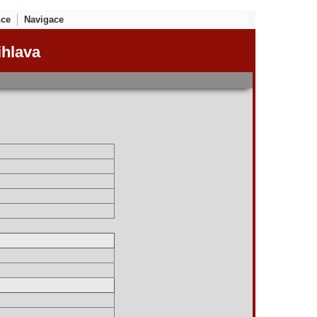
nce
Navigace
ihlava