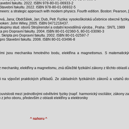
Stavební fakultu. 2022. ISBN 978-80-01-06933-2
o Stavební fakultu. 2022. ISBN 978-80-01-06932-5
neers: a strategic approach with modern physics. Fourth edition. Boston: Pearson, 
ová, Jana; Obdržálek, Jan; Dub, Petr. Fyzika: vysokoškolská učebnice obecné fyzi
oboken: John Wiley, 2005. ISBN 0471216437.
 skupinu stud. oborů Strojírenství a ostatní kovodělná výroba , Praha : SNTL 1989
ipta pro Dopravní fakultu. 2004. ISBN 80-01-02360-5, 80-01-03090-3
UT. Skripta pro Dopravní fakultu. 2002. ISBN 80-01-02597-7
a pro Stavební fakultu. 2006. ISBN 80-01-03496-8
erými jsou mechanika hmotného bodu, elektřina a magnetismus. S matematický
z mechaniky, elektřiny a magnetismu, zná důležité fyzikální zákony z těchto oblastí 
i na výpočet praktických příkladů. Ze základních fyzikálních zákonů a vztahů do
uvislosti mezi jednotlivými odvětvími fyziky (např. harmonický oscilátor, zákony z
z jeho oboru, především z oblasti elektřiny a elektroniky
^ nahoru ^