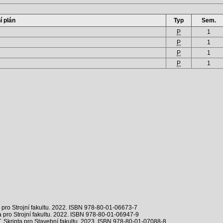
í plán
Typ
Sem.
P
1
P
1
P
1
P
1
a pro Strojní fakultu. 2022. ISBN 978-80-01-06673-7
a pro Strojní fakultu. 2022. ISBN 978-80-01-06947-9
UT. Skripta pro Stavební fakultu. 2023. ISBN 978-80-01-07088-8