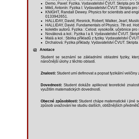
Demo, Pavel: Fyzika. Vydavatelství ČVUT. Skripta pro 
Mikš, Antonín: Fyzika I. Vydavatelství ČVUT. Skripta pr
KNIGHT, Randall Dewey. Physics for scientists and engi
0133942651.
HALLIDAY, David; Resnick, Robert; Walker, Jearl; Musil
HALLIDAY, David. Fundamentals of Physics. 7th ed. H
kolektiv autorů. Fyzika : Celost. vysokošk. učebnice pro
Nováková a kol.: Fyzika I a II. Vydavatelství ČVUT. Skr
Malá a kol.: Sbírka příkladů z fyziky. Vydavatelství ČV
Drchalová: Fyzika příklady. Vydavatelství ČVUT. Skript
Anotace
Student se seznámí se základními oblastmi fyziky, kt
náročnější úlohy z těchto oblastí.
Znalosti:
Student umí definovat a popsat fyzikální veličiny 
Dovednosti:
Student dokáže aplikovat teoretické znalost
využitím matematických dovedností.
Obecné způsobilosti:
Student chápe matematické i jiné so
způsob uvažování ke studiu dalších, obtížnějších předmětů 