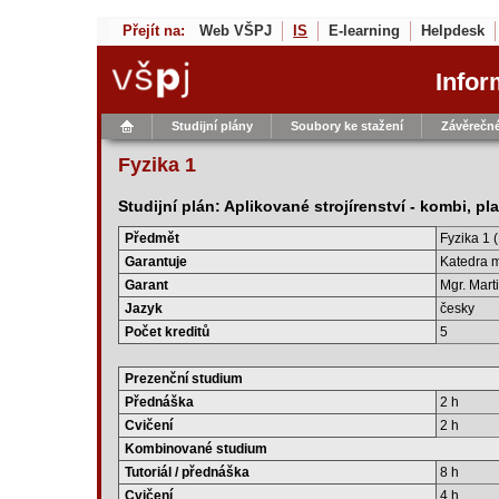
Přejít na:
Web VŠPJ
IS
E-learning
Helpdesk
Infor
Studijní plány
Soubory ke stažení
Závěrečné
Fyzika 1
Studijní plán: Aplikované strojírenství - kombi, p
Předmět
Fyzika 1 
Garantuje
Katedra 
Garant
Mgr. Mart
Jazyk
česky
Počet kreditů
5
Prezenční studium
Přednáška
2 h
Cvičení
2 h
Kombinované studium
Tutoriál / přednáška
8 h
Cvičení
4 h