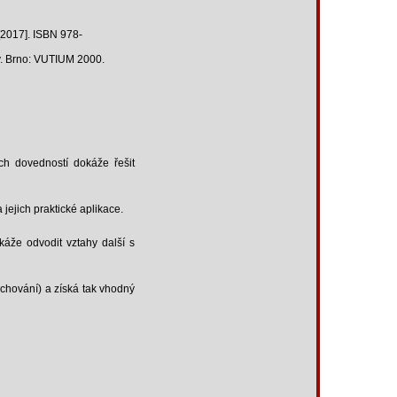
[2017]. ISBN 978-
ky. Brno: VUTIUM 2000.
ch dovedností dokáže řešit
a jejich praktické aplikace.
káže odvodit vztahy další s
achování) a získá tak vhodný