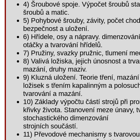
4) Šroubové spoje. Výpočet šroubů st
šroubů a matic.
5) Pohybové šrouby, závity, počet cho
bezpečnost a uložení.
6) Hřídele, osy a nápravy. dimenzování
otáčky a tvarování hřídelů.
7) Pružiny, svazky pružnic, tlumení m
8) Valivá ložiska, jejich únosnost a trv
mazání, druhy maziv.
9) Kluzná uložení. Teorie tření, mazán
ložisek s třením kapalinným a polosuchý
tvarování a mazání.
10) Základy výpočtu částí strojů při 
křivky života. Stanovení meze únavy, 
stochastického dimenzování
strojních součástí.
11) Převodové mechanismy s tvarovou