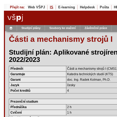
Přejít na:
Web VŠPJ
IS
E-learning
Helpdesk
Pošta
H
Studijní plány
Soubory ke stažení
Závěrečné práce
Části a mechanismy strojů I
Studijní plán: Aplikované strojíre
2022/2023
Předmět
Části a mechanismy strojů I (CMS1
Garantuje
Katedra technických studií (KTS)
Garant
doc. Ing. Radek Kolman, Ph.D.
Jazyk
česky
Počet kreditů
4
Prezenční studium
Přednáška
2 h
Cvičení
1 h