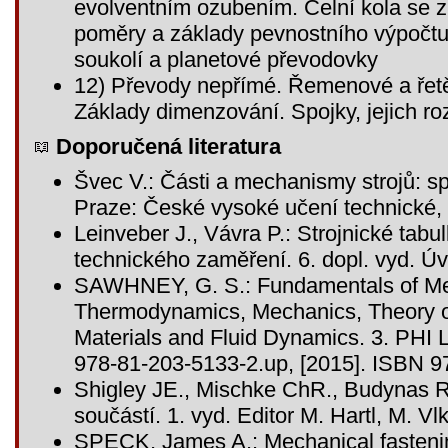
evolventním ozubením. Čelní kola se z
poměry a základy pevnostního výpočtu
soukolí a planetové převodovky
12) Převody nepřímé. Řemenové a řetě
Základy dimenzování. Spojky, jejich ro
Doporučená literatura
Švec V.: Části a mechanismy strojů: sp
Praze: České vysoké učení technické,
Leinveber J., Vávra P.: Strojnické tab
technického zaměření. 6. dopl. vyd. Úva
SAWHNEY, G. S.: Fundamentals of Me
Thermodynamics, Mechanics, Theory of
Materials and Fluid Dynamics. 3. PHI L
978-81-203-5133-2.up, [2015]. ISBN 
Shigley JE., Mischke ChR., Budynas R
součástí. 1. vyd. Editor M. Hartl, M. 
SPECK, James A.: Mechanical fastenin