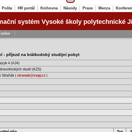
Pošta
HR portál
Knihovna
Návody
Praxe
Menza
Konfere
mační systém Vysoké školy polytechnické J
 práce
í - příjezd na krátkodobý studijní pobyt
jazyk 4 (AJ4)
dravotnických studií (KZS)
n Straňák (
stranak@vspj.cz
)
udijní plán
Typ