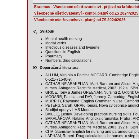
Erasmus - Všeobecné ošetřovatelství - příjezd na krátkodob
Všeobecné ošetřovatelství - kombi, platný od ZS 2024/2025
Všeobecné ošetřovatelství - platný od ZS 2024/2025
Sylabus
Mental health nursing
Modal verbs
Infectious diseases and hygiene
Questions in English
Pharmacy
Numbers, drug calculations
Doporučená literatura
ALLUM, Virginia a Patricia MCGARR. Cambridge English
0-521-71540-9.
CATHARINE ARAKELIAN, Mark Bartram and Alison Magna
nurses. Abingdon: Radcliffe Medical, 2003. 192 s. IS
GRICE, Tony a James GREENAN. Nursing 2. Oxford: Oxfor
MCGARR, Patricia and DAY, Jeremy. Cambridge English f
MURPHY, Raymond. English Grammar in Use. Cambridg
PETERS, Sarah, GRÁF, Tomáš. Nová cvičebnice anglické
Studijní opory v LMS Moodle
BAILLIE, Lesley. Developing practical nursing skills. 
BAKALÁŘOVÁ, Natálie. Anglická gramatika. Praha : AR
CATHARINE ARAKELIAN, Mark Bartram and Alison Magna
nurses. Abingdon: Radcliffe Medical, 2003. 192 s. IS
CITA, Stanislav. English for nursing and paramedical p
LAPHAM, Robert. Drug calculations for nurses: a step-