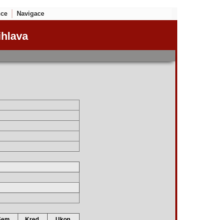
nce
Navigace
ihlava
Sem.
Kred.
Ukon.