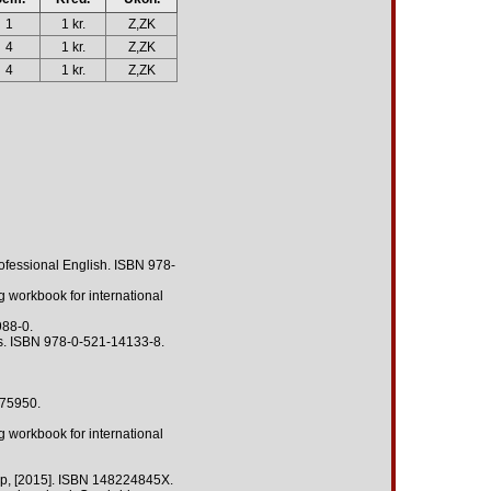
1
1 kr.
Z,ZK
4
1 kr.
Z,ZK
4
1 kr.
Z,ZK
fessional English. ISBN 978-
orkbook for international
988-0.
 s. ISBN 978-0-521-14133-8.
175950.
orkbook for international
oup, [2015]. ISBN 148224845X.