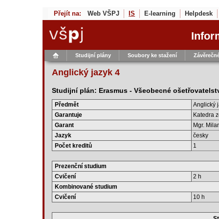
Přejít na:
Web VŠPJ
IS
E-learning
Helpdesk
Infor
Studijní plány
Soubory ke stažení
Závěrečné
Anglický jazyk 4
Studijní plán: Erasmus - Všeobecné ošetřovatelstv
Předmět
Anglický 
Garantuje
Katedra z
Garant
Mgr. Mila
Jazyk
česky
Počet kreditů
1
Prezenční studium
Cvičení
2 h
Kombinované studium
Cvičení
10 h
St