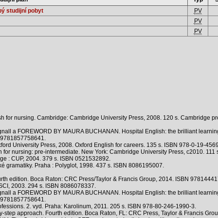
ý studijní pobyt
PV
PV
PV
 for nursing. Cambridge: Cambridge University Press, 2008. 120 s. Cambridge pro
ll a FOREWORD BY MAURA BUCHANAN. Hospital English: the brilliant learning w
BN 9781857758641.
d University Press, 2008. Oxford English for careers. 135 s. ISBN 978-0-19-456
or nursing: pre-intermediate. New York: Cambridge University Press, c2010. 111
e : CUP, 2004. 379 s. ISBN 0521532892.
 gramatiky. Praha : Polyglot, 1998. 437 s. ISBN 8086195007.
Fourth edition. Boca Raton: CRC Press/Taylor & Francis Group, 2014. ISBN 9781444
SCI, 2003. 294 s. ISBN 8086078337.
ll a FOREWORD BY MAURA BUCHANAN. Hospital English: the brilliant learning w
BN 9781857758641.
rofessions. 2. vyd. Praha: Karolinum, 2011. 205 s. ISBN 978-80-246-1990-3.
by-step approach. Fourth edition. Boca Raton, FL: CRC Press, Taylor & Francis Gr