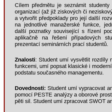
Cílem předmětu je seznámit studenty 
organizací (až již ziskových či neziskov
a vytvořit předpoklady pro její další ro
na jednotlivé manažerské funkce, je
další poznatky související s řízení po
aplikačně na řešení případových stud
prezentací seminárních prací studentů.
Znalosti
: Student umí vysvětlit rozdíl
funkcemi, umí popsat klasické i moder
podstatu současného managementu.
Dovednosti:
Student umí vypracovat an
pomocí PESTE analýzy a oborové prost
pěti sil. Student umí zpracovat SWOT a