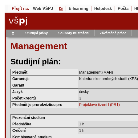
Přejít na:
Web VŠPJ
IS
E-learning
Helpdesk
Pošta
H
Studijní plány
Soubory ke stažení
Závěrečné práce
Management
Studijní plán:
Předmět
Management (MAN)
Garantuje
Katedra ekonomických studií (KES)
Garant
Jazyk
česky
Počet kreditů
3
Předmět je prerekvizitou pro
Projektové řízení I (PR1)
Prezenční studium
Přednáška
1 h
Cvičení
1 h
Kombinované studium