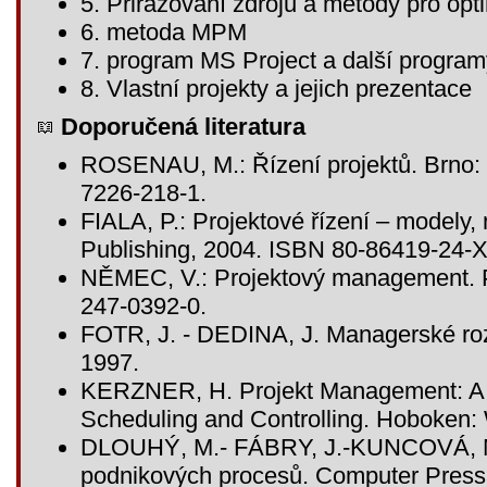
5. Přiřazování zdrojů a metody pro opti
6. metoda MPM
7. program MS Project a další program
8. Vlastní projekty a jejich prezentace
Doporučená literatura
ROSENAU, M.: Řízení projektů. Brno:
7226-218-1.
FIALA, P.: Projektové řízení – modely,
Publishing, 2004. ISBN 80-86419-24-
NĚMEC, V.: Projektový management. P
247-0392-0.
FOTR, J. - DEDINA, J. Managerské r
1997.
KERZNER, H. Projekt Management: A 
Scheduling and Controlling. Hoboken: 
DLOUHÝ, M.- FÁBRY, J.-KUNCOVÁ, M.
podnikových procesů. Computer Press