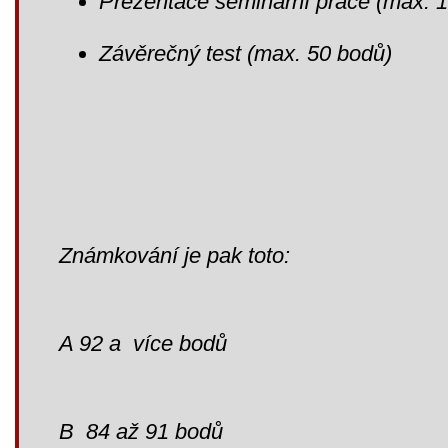
Prezentace seminární práce (max. 
Závěrečný test (max. 50 bodů)
Známkování je pak toto:
A 92 a více bodů
B 84 až 91 bodů