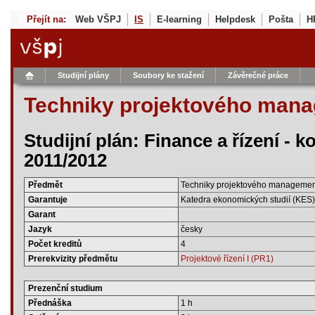
Přejít na:
Web VŠPJ
IS
E-learning
Helpdesk
Pošta
H
Studijní plány
Soubory ke stažení
Závěrečné práce
Techniky projektového man
Studijní plán: Finance a řízení - 
2011/2012
Předmět
Techniky projektového managemen
Garantuje
Katedra ekonomických studií (KES)
Garant
Jazyk
česky
Počet kreditů
4
Prerekvizity předmětu
Projektové řízení I (PR1)
Prezenční studium
Přednáška
1 h