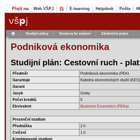
Přejít na:
Web VŠPJ
IS
E-learning
Helpdesk
Pošta
H
Studijní plány
Soubory ke stažení
Závěrečné práce
Podniková ekonomika
Studijní plán: Cestovní ruch - pl
Předmět
Podniková ekonomika (PEK)
Garantuje
Katedra ekonomických studií (KES)
Garant
Jazyk
česky
Počet kreditů
5
Ekvivalent
Business Economics (PEKa)
Prezenční studium
Přednáška
2 h
Cvičení
1 h
Kombinované studium