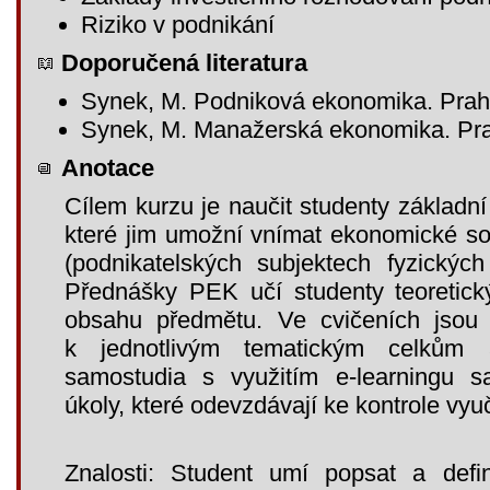
Riziko v podnikání
Doporučená literatura
Synek, M. Podniková ekonomika. Prah
Synek, M. Manažerská ekonomika. Pra
Anotace
Cílem kurzu je naučit studenty základn
které jim umožní vnímat ekonomické sou
(podnikatelských subjektech fyzickýc
Přednášky PEK učí studenty teoretic
obsahu předmětu. Ve cvičeních jsou 
k jednotlivým tematickým celkům 
samostudia s využitím e-learningu sa
úkoly, které odevzdávají ke kontrole vyu
Znalosti: Student umí popsat a def