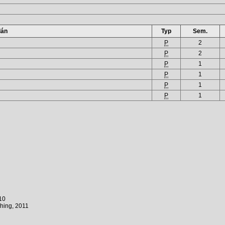
lán
Typ
Sem.
P
2
P
2
P
1
P
1
P
1
P
1
10
hing, 2011