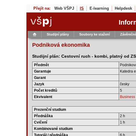
Přejít na:
Web VŠPJ
IS
E-learning
Helpdesk
Infor
Studijní plány
Soubory ke stažení
Závěrečné
Podniková ekonomika
Studijní plán: Cestovní ruch - kombi, platný od Z
Předmět
Podnikov
Garantuje
Katedra e
Garant
Jazyk
česky
Počet kreditů
5
Ekvivalent
Business
Prezenční studium
Přednáška
2 h
Cvičení
1 h
Kombinované studium
Tutoriál / přednáška
6 h