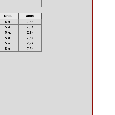
Kred.
Ukon.
5 kr.
Z,ZK
5 kr.
Z,ZK
5 kr.
Z,ZK
5 kr.
Z,ZK
5 kr.
Z,ZK
5 kr.
Z,ZK