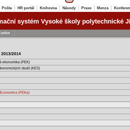
Pošta
HR portál
Knihovna
Návody
Praxe
Menza
Konfere
mační systém Vysoké školy polytechnické J
 práce
S 2013/2014
á ekonomika (PEK)
konomických studií (KES)
 Economics (PEKa)