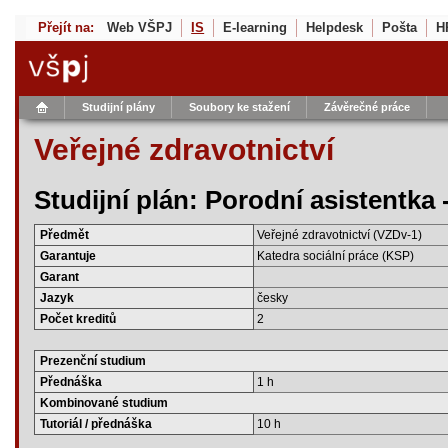
Přejít na:
Web VŠPJ
IS
E-learning
Helpdesk
Pošta
H
Studijní plány
Soubory ke stažení
Závěrečné práce
Veřejné zdravotnictví
Studijní plán: Porodní asistentka 
Předmět
Veřejné zdravotnictví (VZDv-1)
Garantuje
Katedra sociální práce (KSP)
Garant
Jazyk
česky
Počet kreditů
2
Prezenční studium
Přednáška
1 h
Kombinované studium
Tutoriál / přednáška
10 h