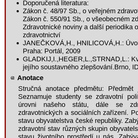
Doporučená literatura:
Zákon č. 48/97 Sb., o veřejném zdravot
Zákon č. 550/91 Sb., o všeobecném zd
Zdravotnické noviny a další periodika 
zdravotnictví
JANEČKOVÁ,H., HNILICOVÁ,H.: Úvod d
Praha: Portál, 2009
GLADKIJ,I.,HEGER,L.,STRNAD,L.: Kval
jejího soustavného zlepšování.Brno, 
Anotace
Stručná anotace předmětu: Předmět j
Seznamuje studenty se zdravotní poli
úrovni našeho státu, dále se zdr
zdravotnických a sociálních zařízení. P
stavu obyvatelstva české republiky. Zab
zdravotní stav různých skupin obyvatels
stavu životního prostředí u nás. Zabýv