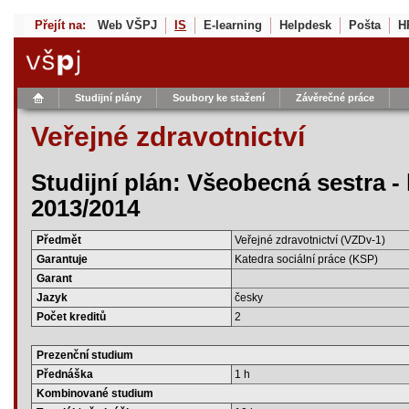
Přejít na:
Web VŠPJ
IS
E-learning
Helpdesk
Pošta
H
Studijní plány
Soubory ke stažení
Závěrečné práce
Veřejné zdravotnictví
Studijní plán: Všeobecná sestra -
2013/2014
Předmět
Veřejné zdravotnictví (VZDv-1)
Garantuje
Katedra sociální práce (KSP)
Garant
Jazyk
česky
Počet kreditů
2
Prezenční studium
Přednáška
1 h
Kombinované studium