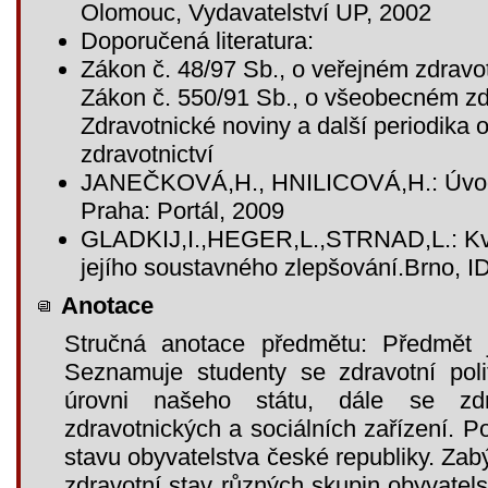
Olomouc, Vydavatelství UP, 2002
Doporučená literatura:
Zákon č. 48/97 Sb., o veřejném zdravot
Zákon č. 550/91 Sb., o všeobecném zd
Zdravotnické noviny a další periodika 
zdravotnictví
JANEČKOVÁ,H., HNILICOVÁ,H.: Úvod d
Praha: Portál, 2009
GLADKIJ,I.,HEGER,L.,STRNAD,L.: Kval
jejího soustavného zlepšování.Brno, 
Anotace
Stručná anotace předmětu: Předmět j
Seznamuje studenty se zdravotní poli
úrovni našeho státu, dále se zdr
zdravotnických a sociálních zařízení. P
stavu obyvatelstva české republiky. Zab
zdravotní stav různých skupin obyvatels