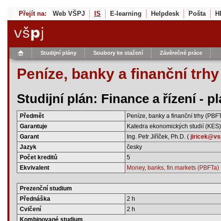
Přejít na:
Web VŠPJ
IS
E-learning
Helpdesk
Pošta
H
Studijní plány
Soubory ke stažení
Závěrečné práce
Peníze, banky a finanční trhy
Studijní plán: Finance a řízení - 
Předmět
Peníze, banky a finanční trhy (PBF
Garantuje
Katedra ekonomických studií (KES)
Garant
Ing. Petr Jiříček, Ph.D. (
jiricek@vs
Jazyk
česky
Počet kreditů
5
Ekvivalent
Money, banks, fin.markets (PBFTa)
Prezenční studium
Přednáška
2 h
Cvičení
2 h
Kombinované studium