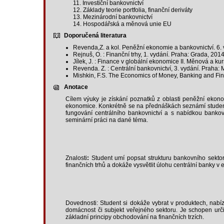
11. Investiční bankovnictví
12. Základy teorie portfolia, finanční deriváty
13. Mezinárodní bankovnictví
14. Hospodářská a měnová unie EU
Doporučená literatura
Revenda,Z. a kol. Peněžní ekonomie a bankovnictví. 6
Rejnuš, O. : Finanční trhy, 1. vydání. Praha: Grada, 2
Jílek, J. : Finance v globální ekonomice II. Měnová a k
Revenda. Z. : Centrální bankovnictví, 3. vydání. Pra
Mishkin, F.S. The Economics of Money, Banking and Fina
Anotace
Cílem výuky je získání poznatků z oblasti peněžní ekonom
ekonomice. Konkrétně se na přednáškách seznámí studenti 
fungování centrálního bankovnictví a s nabídkou bankovn
seminární práci na dané téma.
Znalosti
:
Student umí popsat strukturu bankovního sektoru 
finančních trhů a dokáže vysvětlit úlohu centrální banky
Dovednosti: Student si dokáže vybrat v produktech, nabíz
domácnost či subjekt veřejného sektoru. Je schopen určit
základní principy obchodování na finančních trzích.