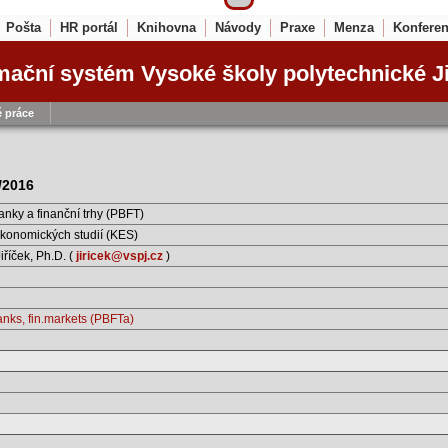
Pošta
HR portál
Knihovna
Návody
Praxe
Menza
Konfere
mační systém Vysoké školy polytechnické J
 práce
5/2016
anky a finanční trhy (PBFT)
konomických studií (KES)
Jiříček, Ph.D. (
jiricek@vspj.cz
)
nks, fin.markets (PBFTa)