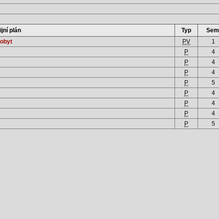
ijní plán
Typ
Sem
pobyt
PV
1
P
4
P
4
P
4
P
5
P
4
P
4
P
4
P
5