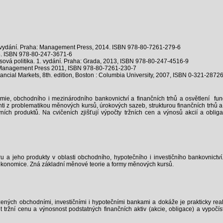
. vydání. Praha: Management Press, 2014. ISBN 978-80-7261-279-6
014. ISBN 978-80-247-3671-6
ursová politika. 1. vydání. Praha: Grada, 2013, ISBN 978-80-247-4516-9
ha: Management Press 2011, ISBN 978-80-7261-230-7
ncial Markets, 8th. edition, Boston : Columbia University, 2007, ISBN 0-321-2872
ie, obchodního i mezinárodního bankovnictví a finančních trhů a osvětlení fungo
z problematikou měnových kursů, úrokových sazeb, strukturou finančních trhů a j
ích produktů. Na cvičeních zjišťují výpočty tržních cen a výnosů akcií a obliga
a jeho produkty v oblasti obchodního, hypotečního i investičního bankovnictví. 
 v ekonomice. Zná základní měnové teorie a formy měnových kursů.
ených obchodními, investičními i hypotečními bankami a dokáže je prakticky reali
 tržní cenu a výnosnost podstatných finančních aktiv (akcie, obligace) a vypočí