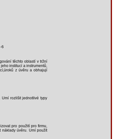
6-6
vání těchto oblastí v tržní
eho institucí a instrumentů,
cí,úroků z úvěru a obhajují
Umí rozlišit jednotlivé typy
zovat pro použití pro firmu,
st náklady úvěru. Umí použít