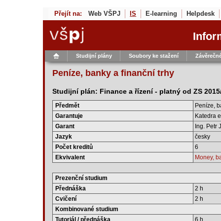
Přejít na:
Web VŠPJ
IS
E-learning
Helpdesk
Infor
Studijní plány
Soubory ke stažení
Závěrečné
Peníze, banky a finanční trhy
Studijní plán: Finance a řízení - platný od ZS 201
Předmět
Peníze, b
Garantuje
Katedra e
Garant
Ing. Petr 
Jazyk
česky
Počet kreditů
6
Ekvivalent
Money, ba
Prezenční studium
Přednáška
2 h
Cvičení
2 h
Kombinované studium
Tutoriál / přednáška
6 h