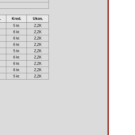
.
Kred.
Ukon.
5 kr.
Z,ZK
6 kr.
Z,ZK
6 kr.
Z,ZK
6 kr.
Z,ZK
5 kr.
Z,ZK
6 kr.
Z,ZK
6 kr.
Z,ZK
6 kr.
Z,ZK
5 kr.
Z,ZK