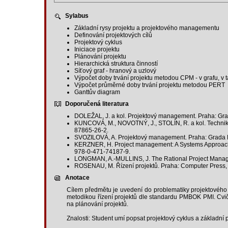
Sylabus
Základní rysy projektu a projektového managementu
Definování projektových cílů
Projektový cyklus
Iniciace projektu
Plánování projektu
Hierarchická struktura činností
Síťový graf - hranový a uzlový
Výpočet doby trvání projektu metodou CPM - v grafu, v 
Výpočet průměrné doby trvání projektu metodou PERT
Ganttův diagram
Doporučená literatura
DOLEŽAL, J. a kol. Projektový management. Praha: Gra
KUNCOVÁ, M., NOVOTNÝ, J., STOLÍN, R. a kol. Techniky
87865-26-2.
SVOZILOVÁ, A. Projektový management. Praha: Grada Pu
KERZNER, H. Project management: A Systems Approach to
978-0-471-74187-9.
LONGMAN, A.-MULLINS, J. The Rational Project Manage
ROSENAU, M. Řízení projektů. Praha: Computer Press,
Anotace
Cílem předmětu je uvedení do problematiky projektového
metodikou řízení projektů dle standardu PMBOK PMI. Cviče
na plánování projektů.
Znalosti: Student umí popsat projektový cyklus a základní p