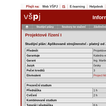
Přejít na:
Web VŠPJ
IS
E-learning
Helpdesk
Infor
Studijní plány
Soubory ke stažení
Závěrečné
Projektové řízení I
Studijní plán: Aplikované strojírenství - platný o
Předmět
Projektové
Garantuje
Katedra e
Garant
Ing. Mart
Jazyk
česky
Počet kreditů
3
Ekvivalent
Project 
Prezenční studium
Přednáška
1 h
Cvičení
2 h
Kombinované studium
Tutoriál / přednáška
6 h