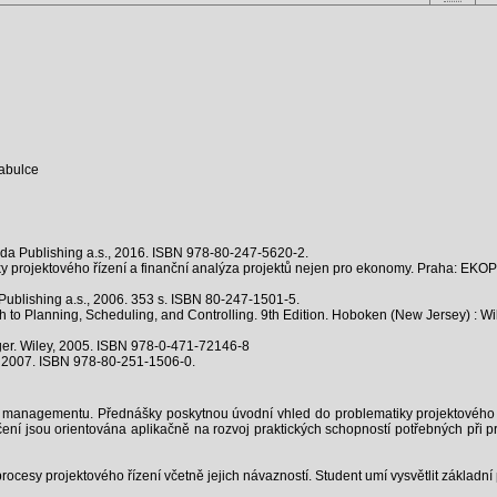
tabulce
da Publishing a.s., 2016. ISBN 978-80-247-5620-2.
 projektového řízení a finanční analýza projektů nejen pro ekonomy. Praha: EK
blishing a.s., 2006. 353 s. ISBN 80-247-1501-5.
 Planning, Scheduling, and Controlling. 9th Edition. Hoboken (New Jersey) : Wil
r. Wiley, 2005. ISBN 978-0-471-72146-8
 2007. ISBN 978-80-251-1506-0.
 managementu. Přednášky poskytnou úvodní vhled do problematiky projektového 
ní jsou orientována aplikačně na rozvoj praktických schopností potřebných při p
rocesy projektového řízení včetně jejich návazností. Student umí vysvětlit základní 