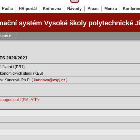
Pošta
HR portál
Knihovna
Návody
Praxe
Menza
Konfere
mační systém Vysoké školy polytechnické J
 práce
d ZS 2020/2021
 řízení I (PR1)
konomických studií (KES)
ina Kuncová, Ph.D. (
kuncova@vspj.cz
)
Management I (PMI-ATP)