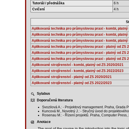
Tutoriál / přednáška
6 h
Cvičení
4 h
St
Aplikovaná technika pro průmyslovou praxi - kombi, platný
Aplikovaná technika pro průmyslovou praxi - kombi, platný
Aplikovaná technika pro průmyslovou praxi - kombi, platný
Aplikovaná technika pro průmyslovou praxi - platný od ZS 
Aplikovaná technika pro průmyslovou praxi - platný od ZS 
Aplikovaná technika pro průmyslovou praxi - platný od ZS 
Aplikované strojírenství - kombi, platný od ZS 2020/2021
Aplikované strojírenství - kombi, platný od ZS 2022/2023
Aplikované strojírenství - platný od ZS 2020/2021
Aplikované strojírenství - platný od ZS 2022/2023
Sylabus
Doporučená literatura
Svozilová A.: - Projektový management. Praha, Grada Pu
Kuncová M., Novotný J.: - Stručný úvod do projektovéh
Rosenau M.: - Řízení projektů. Praha, Computer Press,
Anotace
The goal of the course in the introduction into the topic 