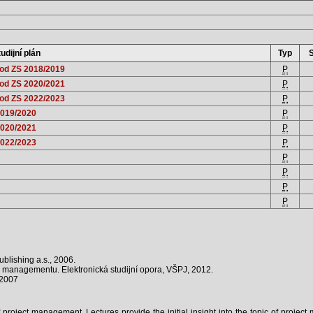
udijní plán
Typ
 od ZS 2018/2019
P
 od ZS 2020/2021
P
 od ZS 2022/2023
P
2019/2020
P
2020/2021
P
2022/2023
P
P
P
P
P
blishing a.s., 2006.
o managementu. Elektronická studijní opora, VŠPJ, 2012.
 2007
of project management. Lectures provide the initial insight into the topic of proje