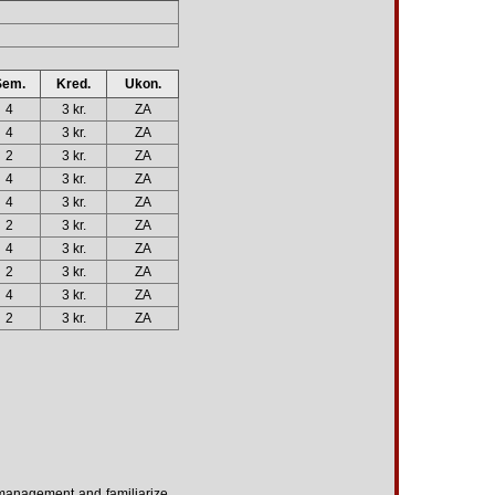
Sem.
Kred.
Ukon.
4
3 kr.
ZA
4
3 kr.
ZA
2
3 kr.
ZA
4
3 kr.
ZA
4
3 kr.
ZA
2
3 kr.
ZA
4
3 kr.
ZA
2
3 kr.
ZA
4
3 kr.
ZA
2
3 kr.
ZA
ct management and familiarize