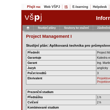
Přejít na:
Web VŠPJ
IS
E-learning
Helpdesk
Infor
Studijní plány
Soubory ke stažení
Závěrečné
Project Management I
Studijní plán: Aplikovaná technika pro průmyslov
Předmět
Project M
Garantuje
Katedra e
Garant
Ing. Mart
Jazyk
anglicky
Počet kreditů
3
Ekvivalent
Projektové
Projektov
Prezenční studium
Přednáška
1 h
Cvičení
2 h
Kombinované studium