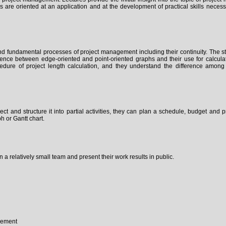
are oriented at an application and at the development of practical skills neces
nd fundamental processes of project management including their continuity. The s
erence between edge-oriented and point-oriented graphs and their use for calcula
cedure of project length calculation, and they understand the difference among
and structure it into partial activities, they can plan a schedule, budget and pr
ph or Gantt chart.
n a relatively small team and present their work results in public.
gement