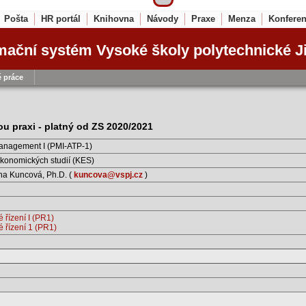
Pošta
HR portál
Knihovna
Návody
Praxe
Menza
Konfere
mační systém Vysoké školy polytechnické J
 práce
ou praxi - platný od ZS 2020/2021
anagement I (PMI-ATP-1)
konomických studií (KES)
ina Kuncová, Ph.D. (
kuncova@vspj.cz
)
 řízení I (PR1)
é řízení 1 (PR1)