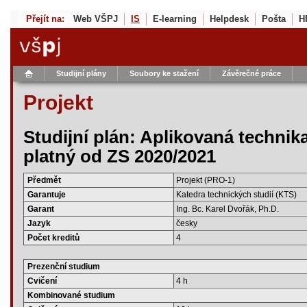
Přejít na:
Web VŠPJ
IS
E-learning
Helpdesk
Pošta
H
Studijní plány
Soubory ke stažení
Závěrečné práce
Projekt
Studijní plán: Aplikovaná technik
platný od ZS 2020/2021
Předmět
Projekt (PRO-1)
Garantuje
Katedra technických studií (KTS)
Garant
Ing. Bc. Karel Dvořák, Ph.D.
Jazyk
česky
Počet kreditů
4
Prezenční studium
Cvičení
4 h
Kombinované studium