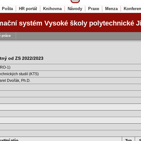
Pošta
HR portál
Knihovna
Návody
Praxe
Menza
Konfere
mační systém Vysoké školy polytechnické J
 práce
latný od ZS 2022/2023
PRO-1)
echnických studií (KTS)
Karel Dvořák, Ph.D.
udijní plán
Typ