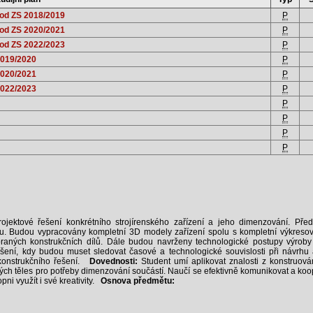
 od ZS 2018/2019
P
 od ZS 2020/2021
P
 od ZS 2022/2023
P
2019/2020
P
2020/2021
P
2022/2023
P
P
P
P
P
jektové řešení konkrétního strojírenského zařízení a jeho dimenzování. Př
mu. Budou vypracovány kompletní 3D modely zařízení spolu s kompletní výkres
aných konstrukčních dílů. Dále budou navrženy technologické postupy výroby 
ení, kdy budou muset sledovat časové a technologické souvislosti při návrhu a
 konstrukčního řešení.
Dovednosti:
Student umí aplikovat znalosti z konstruování
ých těles pro potřeby dimenzování součástí. Naučí se efektivně komunikovat a koo
pni využít i své kreativity.
Osnova předmětu: