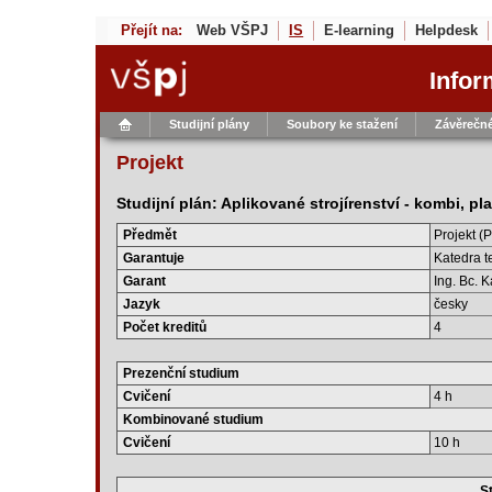
Přejít na:
Web VŠPJ
IS
E-learning
Helpdesk
Infor
Studijní plány
Soubory ke stažení
Závěrečné
Projekt
Studijní plán: Aplikované strojírenství - kombi, p
Předmět
Projekt (
Garantuje
Katedra t
Garant
Ing. Bc. 
Jazyk
česky
Počet kreditů
4
Prezenční studium
Cvičení
4 h
Kombinované studium
Cvičení
10 h
St