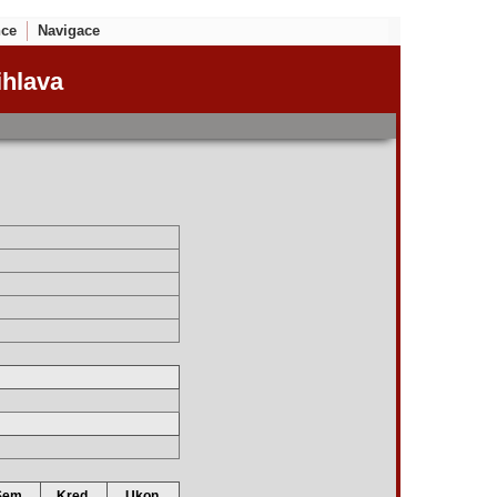
nce
Navigace
ihlava
Sem.
Kred.
Ukon.