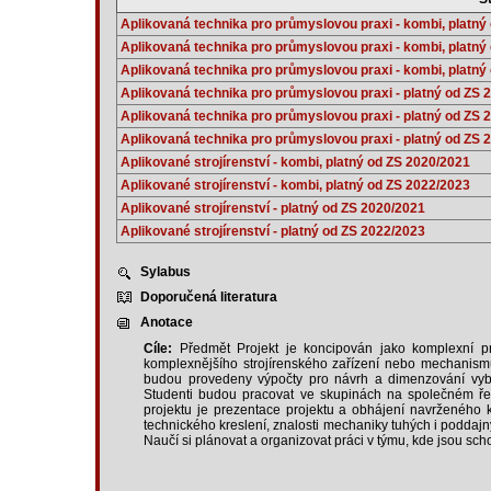
Aplikovaná technika pro průmyslovou praxi - kombi, platný
Aplikovaná technika pro průmyslovou praxi - kombi, platný
Aplikovaná technika pro průmyslovou praxi - kombi, platný
Aplikovaná technika pro průmyslovou praxi - platný od ZS 
Aplikovaná technika pro průmyslovou praxi - platný od ZS 
Aplikovaná technika pro průmyslovou praxi - platný od ZS 
Aplikované strojírenství - kombi, platný od ZS 2020/2021
Aplikované strojírenství - kombi, platný od ZS 2022/2023
Aplikované strojírenství - platný od ZS 2020/2021
Aplikované strojírenství - platný od ZS 2022/2023
Sylabus
Doporučená literatura
Anotace
Cíle:
Předmět Projekt je koncipován jako komplexní pro
komplexnějšího strojírenského zařízení nebo mechanis
budou provedeny výpočty pro návrh a dimenzování vybr
Studenti budou pracovat ve skupinách na společném řeš
projektu je prezentace projektu a obhájení navrženého
technického kreslení, znalosti mechaniky tuhých i poddajn
Naučí si plánovat a organizovat práci v týmu, kde jsou scho