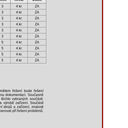
3
4 kr.
ZA
3
4 kr.
ZA
3
4 kr.
ZA
3
4 kr.
ZA
3
4 kr.
ZA
3
4 kr.
ZA
5
4 kr.
ZA
5
4 kr.
ZA
5
4 kr.
ZA
5
4 kr.
ZA
edmětem řešení bude řešení
ovou dokumentací. Současně
těchto vybraných součástí.
 výrobě zařízení. Součástí
 strojů a zařízení, znalosti
perovat pří řešení problémů.