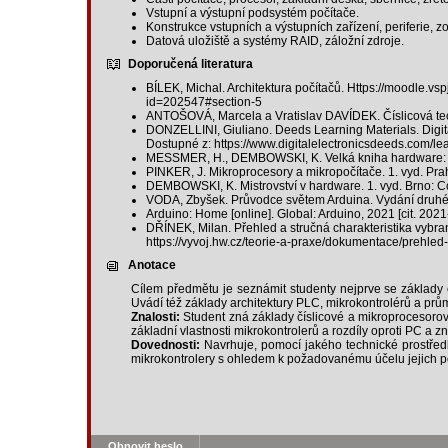
Vstupní a výstupní podsystém počítače.
Konstrukce vstupních a výstupních zařízení, periferie, z
Datová uložiště a systémy RAID, záložní zdroje.
Doporučená literatura
BÍLEK, Michal. Architektura počítačů. Https://moodle.vsp
id=202547#section-5
ANTOŠOVÁ, Marcela a Vratislav DAVÍDEK. Číslicová tec
DONZELLINI, Giuliano. Deeds Learning Materials. Digital 
Dostupné z: https://www.digitalelectronicsdeeds.com/lea
MESSMER, H., DEMBOWSKI, K. Velká kniha hardware: arc
PINKER, J. Mikroprocesory a mikropočítače. 1. vyd. Pra
DEMBOWSKI, K. Mistrovství v hardware. 1. vyd. Brno: 
VODA, Zbyšek. Průvodce světem Arduina. Vydání druhé.
Arduino: Home [online]. Global: Arduino, 2021 [cit. 2021
DŘÍNEK, Milan. Přehled a stručná charakteristika vybran
https://vyvoj.hw.cz/teorie-a-praxe/dokumentace/prehled
Anotace
Cílem předmětu je seznámit studenty nejprve se základy č
Uvádí též základy architektury PLC, mikrokontrolérů a prů
Znalosti:
Student zná základy číslicové a mikroprocesorové 
základní vlastnosti mikrokontrolerů a rozdíly oproti PC a 
Dovednosti:
Navrhuje, pomocí jakého technické prostředku
mikrokontrolery s ohledem k požadovanému účelu jejich p
Obnovit heslo