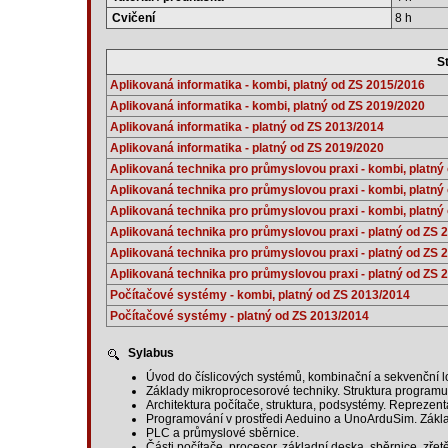
Cvičení
8 h
St
Aplikovaná informatika - kombi, platný od ZS 2015/2016
Aplikovaná informatika - kombi, platný od ZS 2019/2020
Aplikovaná informatika - platný od ZS 2013/2014
Aplikovaná informatika - platný od ZS 2019/2020
Aplikovaná technika pro průmyslovou praxi - kombi, platný
Aplikovaná technika pro průmyslovou praxi - kombi, platný
Aplikovaná technika pro průmyslovou praxi - kombi, platný
Aplikovaná technika pro průmyslovou praxi - platný od ZS 
Aplikovaná technika pro průmyslovou praxi - platný od ZS 
Aplikovaná technika pro průmyslovou praxi - platný od ZS 
Počítačové systémy - kombi, platný od ZS 2013/2014
Počítačové systémy - platný od ZS 2013/2014
Sylabus
Úvod do číslicových systémů, kombinační a sekvenční l
Základy mikroprocesorové techniky. Struktura program
Architektura počítače, struktura, podsystémy. Reprezenta
Programování v prostředi Aeduino a UnoArduSim. Zákl
PLC a průmyslové sběrnice.
Části počítače, procesor, základní deska, sběrnice, zřet