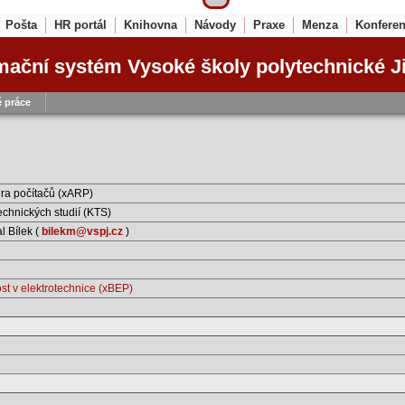
Pošta
HR portál
Knihovna
Návody
Praxe
Menza
Konfere
mační systém Vysoké školy polytechnické J
 práce
ura počítačů (xARP)
echnických studií (KTS)
l Bílek (
bilekm@vspj.cz
)
t v elektrotechnice (xBEP)