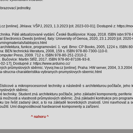
obrazovací jednotky.
j.cz [online]. Jihlava: VŠPJ, 2023, 1.3.2023 [cit. 2023-03-01]. Dostupné z: https://
hnika. Páté aktualizované vydání. České Budějovice: Kopp, 2018. ISBN isbn:978
Electronics Deeds [online]. Italy: University of Genoa, 2020, 23.1.2020 [cit. 2020-
rningmaterials/labtopics.html
hitektura, funkce, programování. 1. vyd. Brno: CP Books, 2005, 1224 s. ISBN 8
ha: BEN technická literatura, 2008, 159 s. ISBN 978-80-7300-110-0.
Computer Press, 2009. 712 s. ISBN 978-80-251-2310-2.
 Bučovice: Martin Stříž, 2017. ISBN 978-80-87106-93-8.
-02-17]. Dostupné z: https://www.arduino.cc/
ých průmyslových sběrnic. Vyvoj.hw.cz [online]. Praha: HW server, 2004, 3.3.2004 
-a-strucna-charakteristika-vybranych-prumyslovych-sbernic.html
íslicové a mikroprocesorové techniky a následně s architekturou počítače, jeho 
myslových sběrnic.
techniky. Student zná architekturu počítače, jeho základní komponenty, periferie a
zná možnosti a vlastnosti průmyslových sběrnic. Zná základní kontrukce pro program
 lze řešit zadaný úkol, a to na základě teoretických znalostí. Umí navrhovat a 
oužití. Umí diagnostikovat hardwarové komponenty a zařízení.
^ nahoru ^