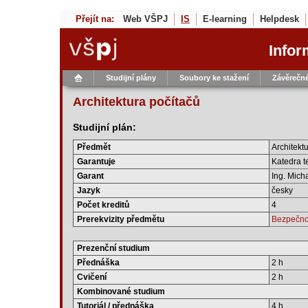
Přejít na:
Web VŠPJ
IS
E-learning
Helpdesk
Infor
Studijní plány
Soubory ke stažení
Závěrečné
Architektura počítačů
Studijní plán:
Předmět
Architekt
Garantuje
Katedra t
Garant
Ing. Micha
Jazyk
česky
Počet kreditů
4
Prerekvizity předmětu
Bezpečnos
Prezenční studium
Přednáška
2 h
Cvičení
2 h
Kombinované studium
Tutoriál / přednáška
4 h