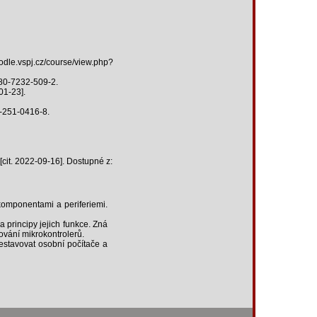
moodle.vspj.cz/course/view.php?
-80-7232-509-2.
01-23].
0-251-0416-8.
[cit. 2022-09-16]. Dostupné z:
komponentami a periferiemi.
 principy jejich funkce. Zná
ování mikrokontrolerů.
sestavovat osobní počítače a