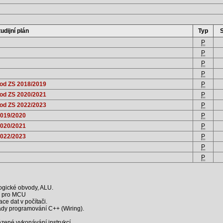
udijní plán
Typ
P
P
P
P
 od ZS 2018/2019
P
 od ZS 2020/2021
P
 od ZS 2022/2023
P
2019/2020
P
2020/2021
P
2022/2023
P
P
P
ogické obvody, ALU.
u pro MCU
ce dat v počítači.
ady programování C++ (Wiring).
ězené vykonávání instrukcí.