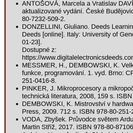
ANTOŠOVÁ, Marcela a Vratislav DAVÍD
aktualizované vydání. České Budějovi
80-7232-509-2.
DONZELLINI, Giuliano. Deeds Learning 
Deeds [online]. Italy: University of Gen
01-23].
Dostupné z:
https://www.digitalelectronicsdeeds.co
MESSMER, H., DEMBOWSKI, K. Velká k
funkce, programování. 1. vyd. Brno: C
251-0416-8.
PINKER, J. Mikroprocesory a mikropoč
technická literatura, 2008, 159 s. ISB
DEMBOWSKI, K. Mistrovství v hardwar
Press, 2009. 712 s. ISBN 978-80-251-
VODA, Zbyšek. Průvodce světem Ardui
Martin Stříž, 2017. ISBN 978-80-87106