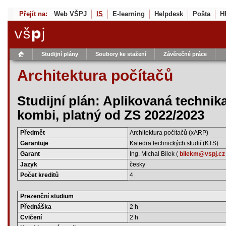
Přejít na:
Web VŠPJ
IS
E-learning
Helpdesk
Pošta
H
Studijní plány
Soubory ke stažení
Závěrečné práce
Architektura počítačů
Studijní plán: Aplikovaná technik
kombi, platný od ZS 2022/2023
Předmět
Architektura počítačů (xARP)
Garantuje
Katedra technických studií (KTS)
Garant
Ing. Michal Bílek (
bilekm@vspj.cz
Jazyk
česky
Počet kreditů
4
Prezenční studium
Přednáška
2 h
Cvičení
2 h