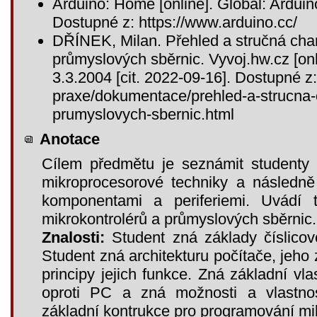
Arduino: Home [online]. Global: Arduino
Dostupné z: https://www.arduino.cc/
DŘÍNEK, Milan. Přehled a stručná char
průmyslových sběrnic. Vyvoj.hw.cz [on
3.3.2004 [cit. 2022-09-16]. Dostupné z: 
praxe/dokumentace/prehled-a-strucna-c
prumyslovych-sbernic.html
Anotace
Cílem předmětu je seznámit studenty 
mikroprocesorové techniky a následně 
komponentami a periferiemi. Uvádí t
mikrokontrolérů a průmyslových sběrnic.
Znalosti:
Student zná základy číslicov
Student zná architekturu počítače, jeho 
principy jejich funkce. Zná základní vla
oproti PC a zná možnosti a vlastnos
základní kontrukce pro programování mik