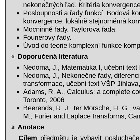
nekonečných řad. Kritéria konvergence
Posloupnosti a řady funkcí. Bodová k
konvergence, lokálně stejnoměrná kon
Mocninné řady. Taylorova řada.
Fourierovy řady.
Úvod do teorie komplexní funkce kom
Doporučená literatura
Nedoma, J., Matematika I, učební tex
Nedoma, J., Nekonečné řady, diferenci
transformace, učební text VŠP Jihlava
Adams, R. A., Calculus: a complete c
Toronto, 2006
Beerends, R. J., ter Morsche, H. G., va
M., Furier and Laplace transforms, Ca
Anotace
Cílem
předmětu je vybavit posluchače 