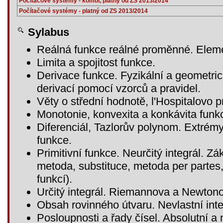
Počítačové systémy - kombi, platný od ZS 2013/2014
Počítačové systémy - platný od ZS 2013/2014
Sylabus
Reálná funkce reálné proměnné. Eleme
Limita a spojitost funkce.
Derivace funkce. Fyzikální a geometri
derivací pomocí vzorců a pravidel.
Věty o střední hodnotě, l'Hospitalovo p
Monotonie, konvexita a konkávita funk
Diferenciál, Tazlorův polynom. Extrém
funkce.
Primitivní funkce. Neurčitý integrál. Z
metoda, substituce, metoda per partes
funkcí).
Určitý integrál. Riemannova a Newtono
Obsah rovinného útvaru. Nevlastní inte
Posloupnosti a řady čísel. Absolutní a