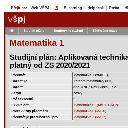
Přejít na:
Web VŠPJ
IS
E-learning
Helpdesk
Pošta
H
Studijní plány
Soubory ke stažení
Závěrečné práce
Matematika 1
Studijní plán: Aplikovaná technik
platný od ZS 2020/2021
Předmět
Matematika 1 (xMAT1)
Garantuje
Katedra matematiky (KM)
Garant
doc. RNDr. Petr Gurka, CSc.
Jazyk
česky
Počet kreditů
6
Ekvivalent
Mathematics 1 (MATH1-ATP)
Prerekvizity předmětu
Matematika 0 (MAT0)
Předmět je prerekvizitou pro
Matematika 2 (MAT2)